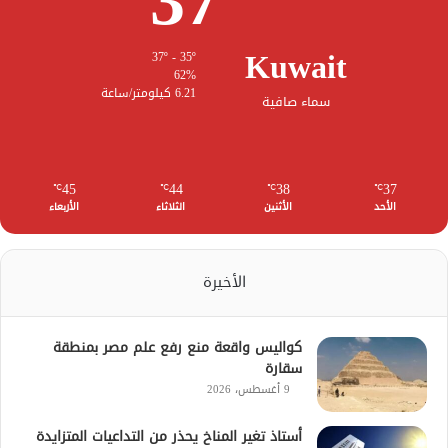
37
Kuwait
37º - 35º
62%
6.21 كيلومتر/ساعة
سماء صافية
45
44
38
37
℃
℃
℃
℃
الأحد
الأثنين
الثلاثاء
الأربعاء
الأخيرة
كواليس واقعة منع رفع علم مصر بمنطقة
سقارة
9 أغسطس، 2026
أستاذ تغير المناخ يحذر من التداعيات المتزايدة