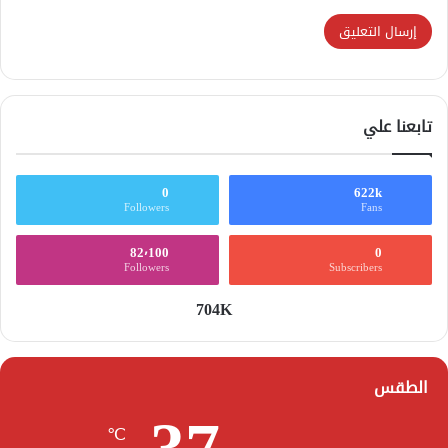
تابعنا علي
0
622k
Followers
Fans
82٬100
0
Followers
Subscribers
704K
الطقس
℃