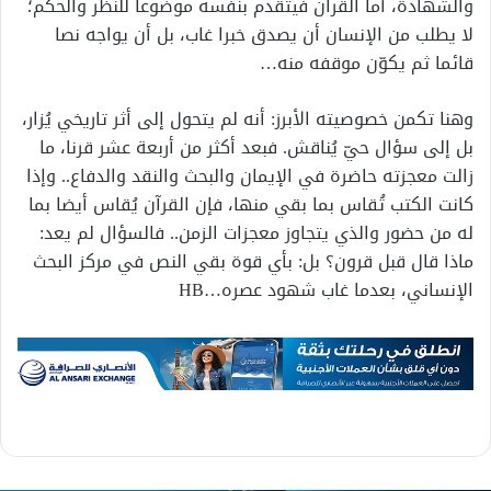
والشهادة، أما القرآن فيتقدم بنفسه موضوعا للنظر والحكم؛
لا يطلب من الإنسان أن يصدق خبرا غاب، بل أن يواجه نصا
قائما ثم يكوّن موقفه منه…
وهنا تكمن خصوصيته الأبرز: أنه لم يتحول إلى أثر تاريخي يُزار،
بل إلى سؤال حيّ يُناقش. فبعد أكثر من أربعة عشر قرنا، ما
زالت معجزته حاضرة في الإيمان والبحث والنقد والدفاع.. وإذا
كانت الكتب تُقاس بما بقي منها، فإن القرآن يُقاس أيضا بما
له من حضور والذي يتجاوز معجزات الزمن.. فالسؤال لم يعد:
ماذا قال قبل قرون؟ بل: بأي قوة بقي النص في مركز البحث
الإنساني، بعدما غاب شهود عصره…HB