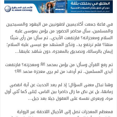
في قاعة جمعت أكاديميين لاهوتيين من اليهود والمسيحيين
والمسلمين، سأل محاضر الحضور: من يؤمن بموسى عليه
السلام ومعجزاته؟ فارتفعت الأيدي.. ثم سأل: من رأى شيئًا
منها؟ فلم ترتفع يد.. وتكرر المشهد مع عيسى عليه السلام؛
إيمان بالرسالة، وتصديق بالمعجزة، دون شاهد عاينها…
ثم رفع القرآن وسأل: من يؤمن بمحمد ﷺ ومعجزته؟ فارتفعت
أيدي المسلمين.. ثم أردف: من لم يرى معجزة محمد ﷺ؟
وهنا تبدّل معنى السؤال؛ إذ لم يعد الحديث عن آية انقضى
زمانها، بل عن نصّ ما زال حاضرا بين الناس، يُتلى كما تُلي أول
مرة، ويعرض نفسه على العقول جيلا بعد جيل…
فمعظم المعجزات تصل إلى الأجيال اللاحقة عبر الرواية