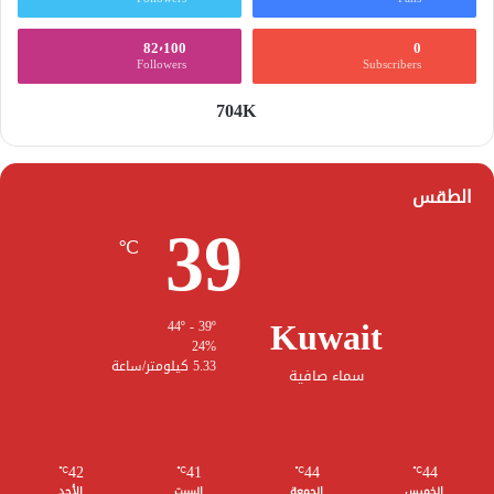
82٬100
0
Followers
Subscribers
704K
الطقس
39
℃
Kuwait
44º - 39º
24%
5.33 كيلومتر/ساعة
سماء صافية
42
41
44
44
℃
℃
℃
℃
الخميس
الجمعة
السبت
الأحد