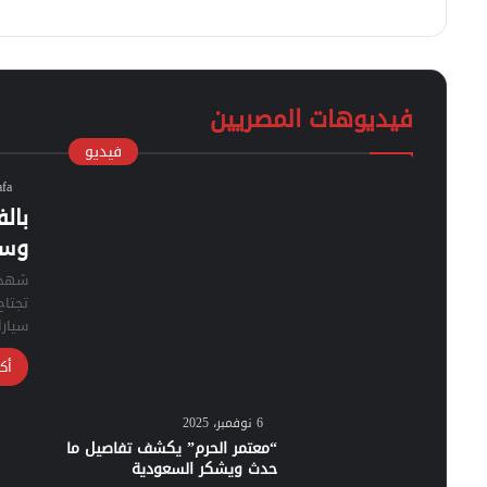
فيديوهات المصريين
فيديو
afa
بال
وسي
شهدت 
تجتاح
سيارا
أك
6 نوفمبر، 2025
“معتمر الحرم” يكشف تفاصيل ما
حدث ويشكر السعودية