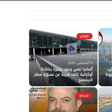
عن
العالم
6 أغسطس، 2026
ئل»
ألمانيا تنفي وجود ذخيرة بطائرة
روط
أوكرانية كانت قريبة من مسيّرة مطار
لايبتسيج
مجتمع