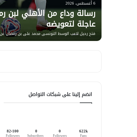
6 أغسطس، 2026
رسالة وداع من الأهلي لبن ر
عاجلة لتعويضه
فتح رحيل لاعب الوسط التونسي محمد علي بن رمضان عن 
انضم إلينا على شبكات التواصل
82٬100
0
0
622k
Followers
Subscribers
Followers
Fans