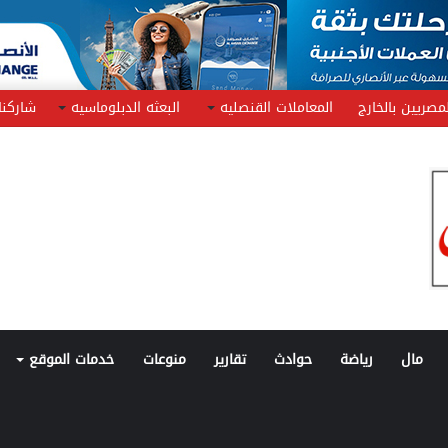
مصريين بالخارج
المعاملات القنصليه
البعثه الدبلوماسيه
شاركنا
مال
رياضة
حوادث
تقارير
منوعات
خدمات الموقع