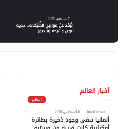
7 سبتمبر، 2025
الْبُعْدُ عَنْ مَوَاطِنِ الشُّبُهَات.. حديث
نبوي وشرحه (فيديو)
أخبار العالم
العالم
ahmed hassan
6 أغسطس، 2026
0
ألمانيا تنفي وجود ذخيرة بطائرة
أوكرانية كانت قريبة من مسيّرة