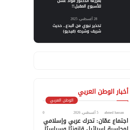
بمزرعة الدكتور فؤاد عسل
للأسبوع المقبل!!
28 أغسطس، 2025
تحذير نبوي من البدع.. حديث
شريف وشرحه (فيديو)
أخبار الوطن العربي
الوطن العربي
ahmed hassan
5 أغسطس، 2026
0
اجتماع عمّان: تحرك عربي وإسلامي
لمحاسبة إسرائيل قانونيًا وسياسيًا