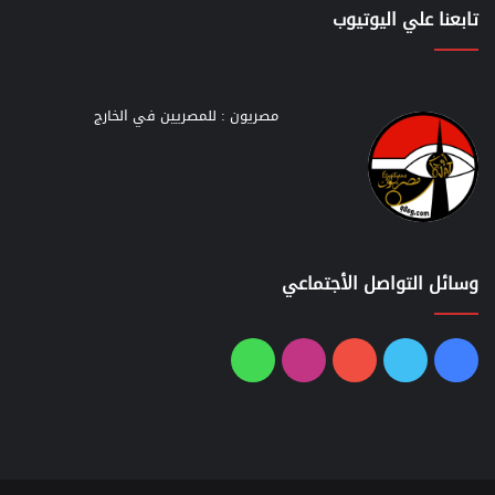
تابعنا علي اليوتيوب
مصريون : للمصريين في الخارج
وسائل التواصل الأجتماعي
فيسبوك
تويتر
يوتيوب
انستقرام
واتساب