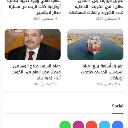
تحويل الزيارات إلى «التحاق
ألمانيا تنفي وجود ذخيرة بطائرة
بعائل» في الكويت.. الداخلية
أوكرانية كانت قريبة من مسيّرة
تحدد الشروط والفئات المستحقة
مطار لايبتسيج
6 أغسطس، 2026
6 أغسطس، 2026
الفريق أسامة ربيع: قناة
وفاة السفير صلاح الوسيمي..
السويس الجديدة ضاعفت
قنصل مصر العام في الكويت
الإيرادات
أثناء ثورة يناير
6 أغسطس، 2026
6 أغسطس، 2026
Social
فيسبوك
تويتر
يوتيوب
انستقرام
واتساب