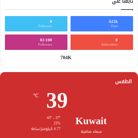
تابعنا علي
0
622k
Followers
Fans
82٬100
0
Followers
Subscribers
704K
الطقس
39
℃
Kuwait
43º - 37º
23%
6.77 كيلومتر/ساعة
سماء صافية