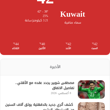
Kuwait
42º - 38º
25%
3.21 كيلومتر/ساعة
سماء صافية
44
40
42
42
℃
℃
℃
℃
السبت
الأحد
الأثنين
الثلاثاء
الأخيرة
مصطفى شوبير يجدد عقده مع الأهلي..
تفاصيل الاتفاق
8 أغسطس، 2026
كشف أثري جديد بالدقهلية يوثق آلاف السنين
من الاستيطان البشري