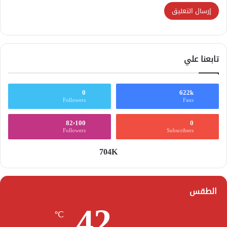
تابعنا علي
0
622k
Followers
Fans
82٬100
0
Followers
Subscribers
704K
الطقس
42
℃