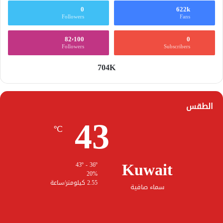
0
622k
Followers
Fans
82٬100
0
Followers
Subscribers
704K
الطقس
43
℃
Kuwait
43º - 36º
20%
2.55 كيلومتر/ساعة
سماء صافية