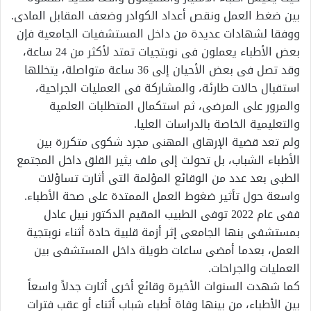
بين ضغط العمل ونقص أعداد الكوادر وضعف المقابل المادى.
ووفقا لشهادات عديدة من داخل المستشفيات الجامعية فإن
بعض الأطباء يعملون فى نوبتجيات تمتد لأكثر من 24 ساعة،
وقد تصل فى بعض الأحيان إلى 36 ساعة متواصلة، يتخللها
استقبال حالات طارئة، والمشاركة فى العمليات الجراحية،
والمرور على المرضى، ثم استكمال المتطلبات العلمية
والتعليمية الخاصة بالدراسات العليا.
ولم تعد قضية الإرهاق المهنى مجرد شكوى متكررة بين
الأطباء الشباب، بل تحولت إلى ملف يثير القلق داخل المجتمع
الطبى بعد عدد من الوقائع المؤلمة التى أثارت تساؤلات
واسعة حول تأثير ضغوط العمل الممتدة على صحة الأطباء.
ففى عام 2022 توفى الطبيب المقيم الدكتور نبيل عادل
بمستشفى بنها الجامعى إثر أزمة قلبية حادة أثناء نوبتجية
العمل، بعدما أمضى ساعات طويلة داخل المستشفى بين
العمليات والجراحات.
كما شهدت السنوات الأخيرة وقائع أخرى أثارت جدلاً واسعاً
بين الأطباء، من بينها وفاة أطباء شباب أثناء أو عقب فترات