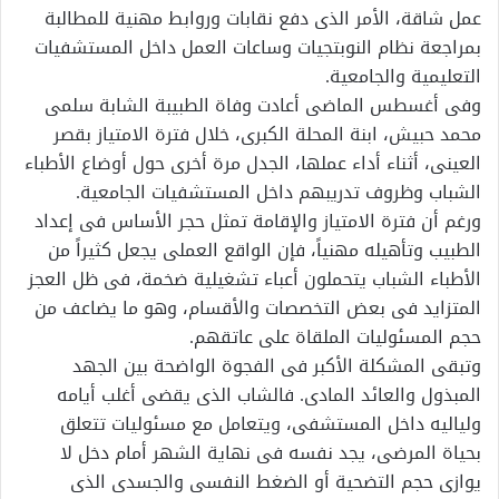
عمل شاقة، الأمر الذى دفع نقابات وروابط مهنية للمطالبة
بمراجعة نظام النوبتجيات وساعات العمل داخل المستشفيات
التعليمية والجامعية.
وفى أغسطس الماضى أعادت وفاة الطبيبة الشابة سلمى
محمد حبيش، ابنة المحلة الكبرى، خلال فترة الامتياز بقصر
العينى، أثناء أداء عملها، الجدل مرة أخرى حول أوضاع الأطباء
الشباب وظروف تدريبهم داخل المستشفيات الجامعية.
ورغم أن فترة الامتياز والإقامة تمثل حجر الأساس فى إعداد
الطبيب وتأهيله مهنياً، فإن الواقع العملى يجعل كثيراً من
الأطباء الشباب يتحملون أعباء تشغيلية ضخمة، فى ظل العجز
المتزايد فى بعض التخصصات والأقسام، وهو ما يضاعف من
حجم المسئوليات الملقاة على عاتقهم.
وتبقى المشكلة الأكبر فى الفجوة الواضحة بين الجهد
المبذول والعائد المادى. فالشاب الذى يقضى أغلب أيامه
ولياليه داخل المستشفى، ويتعامل مع مسئوليات تتعلق
بحياة المرضى، يجد نفسه فى نهاية الشهر أمام دخل لا
يوازى حجم التضحية أو الضغط النفسى والجسدى الذى