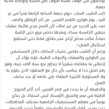
يواجهون فى الوقت نفسه ظروف عمل قاسية وأوضاعاً مادية
صعبة.
كتب الطبيب الشاب: «يوم جمعة الساعة الرابعة فجراً فى عز
البرد.. يوم طوارئ بالقصر العينى.. من كتر الإرهاق والتعب
نمت على الحديد من غير غطاء، لأن الصبح عندى قائمة عمليات
تنتهى الخامسة مساءً، وبعدها تحضير مرور حتى الثانية
صباحاً، فكنت محتاج أرتاح عشر دقائق فقط حتى أستطيع
استكمال العمل».
ورغم أن الطبيب يقضى عشرات الساعات داخل المستشفى
بين الطوارئ والعمليات والجولات الطبية، فإنه يؤكد أن
إجمالى ما يتقاضاه شهرياً لا يتجاوز نحو ستة آلاف جنيه، وهو
رقم ضئيل جدا لا يتناسب بأى حال مع المجهود الذى يقوم به
ولا المسئولية الكبيرة الملقاة على عاتقه أو عدد ساعات
العمل.
والحقيقة أن ما يحدث فى قصر العينى، أحد أكبر الصروح
الطبية فى مصر والشرق الأوسط، ليس استثناءً، بل يتكرر
يومياً فى معظم المستشفيات الجامعية بمختلف المحافظات،
حيث يعيش أطباء الامتياز والمقيمون واقعاً شديد القسوة