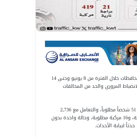
نفذت الإدارة العامة للمرور حملات مرورية في مختلف المحافظات خلال الفترة من 8 يونيو وحتى 14
انضباط المروري والحد من المخالفات
‏وأسفرت الحملات عن تحرير 19,938 مخالفة مرورية، وضبط 51 شخصاً مطلوباً، والتعامل مع 2,736
مخالفة مرورية، إضافة إلى ضبط 27 شخصاً لانتهاء الإقامة، و16 مركبة مطلوبة، وحالة واحدة بدون