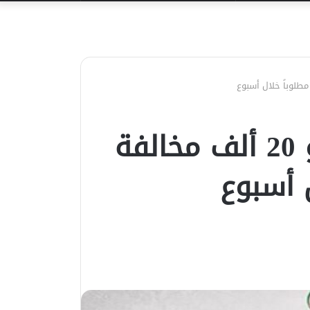
عن
الكويت.. «المرور»: نحو 20 ألف مخالفة