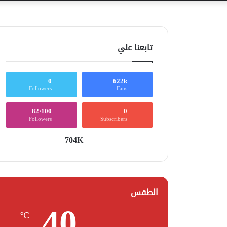
تابعنا علي
0
622k
Followers
Fans
82٬100
0
Followers
Subscribers
704K
الطقس
40
℃