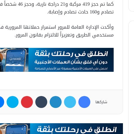
تصادم و160 حادث تصادم وإصابة.
‏وأكدت الإدارة العامة للمرور استمرار حملاتها المرورية
مستخدمي الطريق وتعزيزاً للالتزام بقانون المرور.
فيسبوك
تويتر
لينكدإن
بينتيريست
سكاي
شاركها