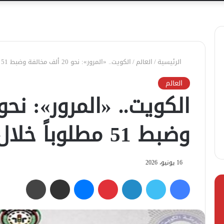
الرئيسية
/
العالم
/
الكويت.. «المرور»: نحو 20 ألف مخالفة وضبط 51 مطلوباً خلال أسبوع
العالم
وضبط 51 مطلوباً خلال أسبوع
16 يونيو، 2026
فيسبوك
تويتر
لينكدإن
بينتيريست
ماسنجر
مشاركة عبر البريد
طباعة