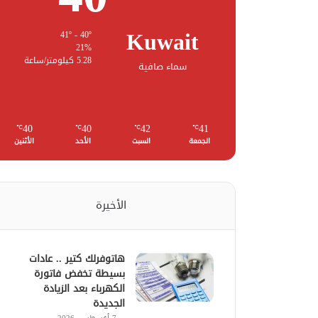
Kuwait
41º - 40º
21%
5.28 كيلومتر/ساعة
سماء صافية
40
40
42
41
℃
℃
℃
℃
الجمعة
السبت
الأحد
الأثنين
الأخيرة
هاتوفرلك كتير .. عادات
بسيطة تخفض فاتورة
الكهرباء بعد الزيادة
الجديدة