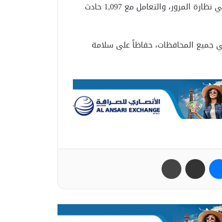
‏كما تم حجز 419 مركبة و21 دراجة نارية، وحجز 46 شخصاً في نظارة المرور، والتعامل مع 1,097 حادث
 في جميع المحافظات، حفاظاً على سلامة
ب
ماسنجر
مشاركة عبر البريد
طباعة