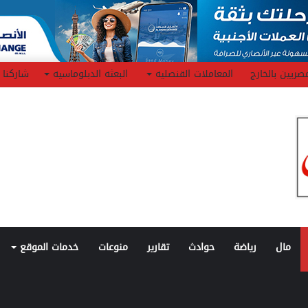
صريين بالخارج
المعاملات القنصليه
البعثه الدبلوماسيه
شاركنا
مال
رياضة
حوادث
تقارير
منوعات
خدمات الموقع