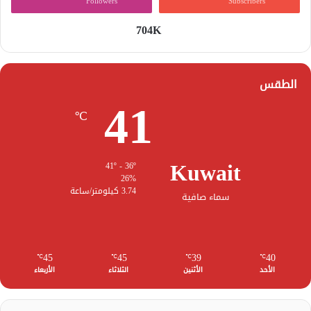
Followers
Subscribers
704K
الطقس
41
℃
Kuwait
41º - 36º
26%
3.74 كيلومتر/ساعة
سماء صافية
45
45
39
40
℃
℃
℃
℃
الأحد
الأثنين
الثلاثاء
الأربعاء