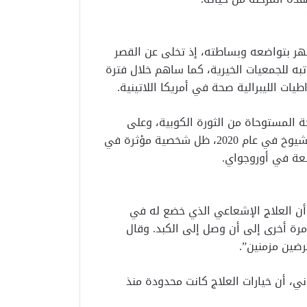
ذي حكم أوروجواي بين عامي 2010 و2015، اشتهر بتواضعه وبساطته، إذ تخلى عن القصر
ه للجمعيات الخيرية، كما ساهم خلال فترة
ات الليبرالية صحة في أمريكا اللاتينية.
 المستوحاة من الثورة الكوبية، وعلى
الرغم من تركه الحياة السياسية بعد خروجه من مجلس الشيوخ في عام 2020، ظل شخصية مؤثرة في
عة في أوروجواي.
ن العلاج الإشعاعي الذي خضع له في
مرة أخرى إلى أن وصل إلى الكبد. وقال
رضين مزمنين”.
، أن خيارات العلاج كانت محدودة منذ