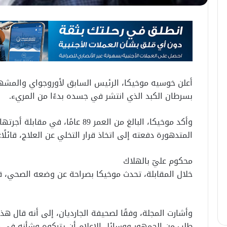
أعلن خوسيه موخيكا، الرئيس السابق لأوروجواي والمشهو
بسرطان الكبد الذي انتشر في جسده بدءًا من المريء.
وأكد موخيكا، البالغ من العمر 89 عام
المتدهورة دفعته إلى اتخاذ قرار التخلي عن العلاج، قائلً
محكوم عليّ بالهلاك
خلال المقابلة، تحدث موخيكا بصراحة عن وضعه الصحي، قائل
وأشارت المجلة، وفقًا لصحيفة الجارديان، إلى أنه قال هذه
طلب من الجمهور ووسائل الإعلام أن يتركوه وشأنه في ه