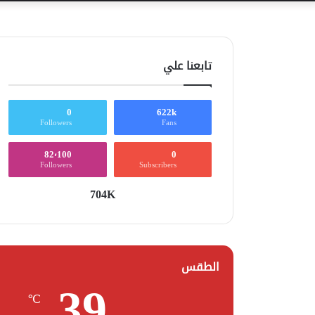
تابعنا علي
0
622k
Followers
Fans
82٬100
0
Followers
Subscribers
704K
الطقس
39
℃