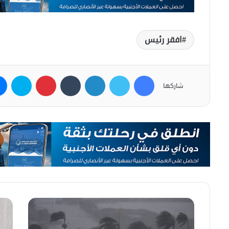
افقر رئيس
فيسبوك
تويتر
لينكدإن
بينتيريست
سكاي
شاركها