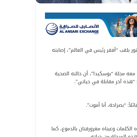
ر بلقب “أفقر رئيس في العالم”، إصابته
ًا، في مقابلة أجرتها معه مجلة “بوسكيدا”، أن حالته الصحية
ا: “هذه آخر مقابلة في حياتي”.
اً: “بصراحة، أنا أموت”.
 الكلمات وعيناه مغرورقتان بالدموع، كما
ذه المرحلة من حياته.