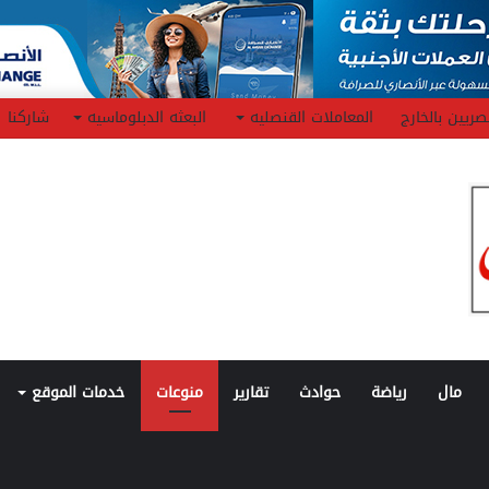
صريين بالخارج
المعاملات القنصليه
البعثه الدبلوماسيه
شاركنا
مال
رياضة
حوادث
تقارير
منوعات
خدمات الموقع