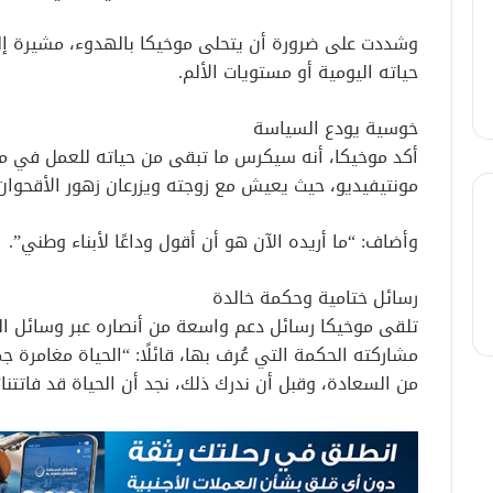
وشددت على ضرورة أن يتحلى موخيكا بالهدوء، مشيرة إ
حياته اليومية أو مستويات الألم.
خوسية يودع السياسة
أكد موخيكا، أنه سيكرس ما تبقى من حياته للعمل في م
مونتيفيديو، حيث يعيش مع زوجته ويزرعان زهور الأقحوان
وأضاف: “ما أريده الآن هو أن أقول وداعًا لأبناء وطني”.
رسائل ختامية وحكمة خالدة
تلقى موخيكا رسائل دعم واسعة من أنصاره عبر وسائل الت
مشاركته الحكمة التي عُرف بها، قائلًا: “الحياة مغامرة جمي
من السعادة، وقبل أن ندرك ذلك، نجد أن الحياة قد فاتتنا”