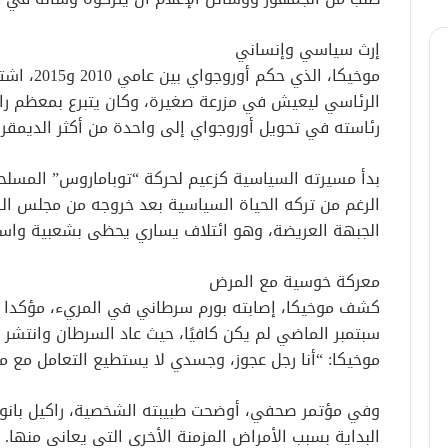
إرث سياسي وإنساني
موخيكا، ال
الرئاسي ليعيش في مزرعة صغيرة، وكان يتبرع بمعظم راتب
رئاسته في تحويل أوروجواي إلى واحدة من أكثر الديمقراطي
بدأ مسيرته السياسية كزعيم لحركة “توباماروس” المسلحة
الجبهة العريضة، وهو ائتلاف يساري يحظى بشعبية واس
معركة خوسية مع المرض
كشف موخيكا، إصابته بورم سرطاني في المريء، مؤكدا أ
سبتمبر الماضي لم يكن كافيًا، حيث عاد السرطان وانتشر 
موخيكا: “أنا رجل عجوز، وجسدي لا يستطيع التعامل مع م
وفي مؤتمر صحفي، أوضحت طبيبته الشخصية، راكيل بانوني
البداية بسبب الأمراض المزمنة الأخرى التي يعاني منها.