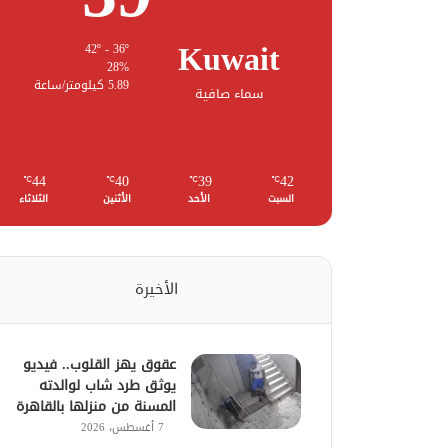
Kuwait
42º - 36º
28%
5.89 كيلومتر/ساعة
سماء صافية
44
40
39
42
℃
℃
℃
℃
السبت
الأحد
الأثنين
الثلاثاء
الأخيرة
عقوق يهز القلوب.. فيديو
يوثق طرد شاب لوالدته
المسنة من منزلها بالقاهرة
7 أغسطس، 2026