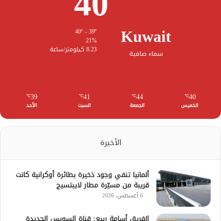
40
Kuwait
40º - 39º
21%
8.23 كيلومتر/ساعة
سماء صافية
39
41
44
40
℃
℃
℃
℃
الخميس
الجمعة
السبت
الأحد
الأخيرة
ألمانيا تنفي وجود ذخيرة بطائرة أوكرانية كانت
قريبة من مسيّرة مطار لايبتسيج
6 أغسطس، 2026
الفريق أسامة ربيع: قناة السويس الجديدة