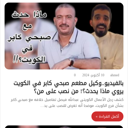
ahmed
10 أكتوبر، 2024
0
بالفيديو..وكيل مطعم صبحي كابر في الكويت
يروي ماذا يحدث؟! من نصب على من؟
كشف رجل الأعمال الكويتي عبدالله فيصل تفاصيل خلافه مع صبحي كابر
بشأن فرع الكويت، موضحا أنه تعرض للنصب على يد…
أكمل القراءة »