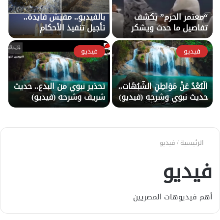
“معتمر الحرم” يكشف
بالفيديو.. مفيش فايدة..
تفاصيل ما حدث ويشكر
تأجيل تنفيذ الأحكام
السعودية
القضائية الخاصة بمزرعة
الدكتور فؤاد عسل للأسبوع
فيديو
فيديو
المقبل!!
الْبُعْدُ عَنْ مَوَاطِنِ الشُّبُهَات..
تحذير نبوي من البدع.. حديث
حديث نبوي وشرحه (فيديو)
شريف وشرحه (فيديو)
الرئيسية
/
فيديو
فيديو
أهم فيديوهات المصريين