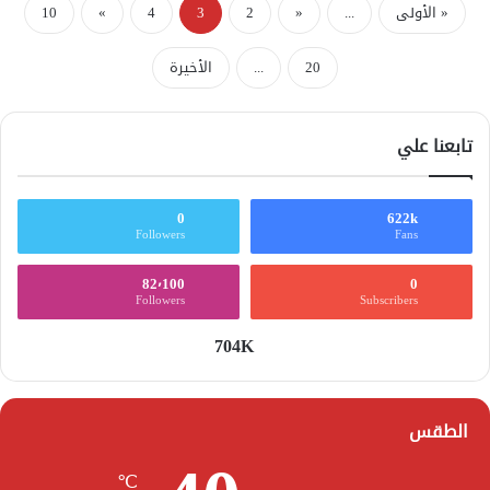
« الأولى
...
«
2
3
4
»
10
20
...
الأخيرة
تابعنا علي
0
622k
Followers
Fans
82٬100
0
Followers
Subscribers
704K
الطقس
℃