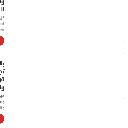
وا
ال
كل 
الي
تقو
با
تج
قو
وا
قوت
ونت
وال