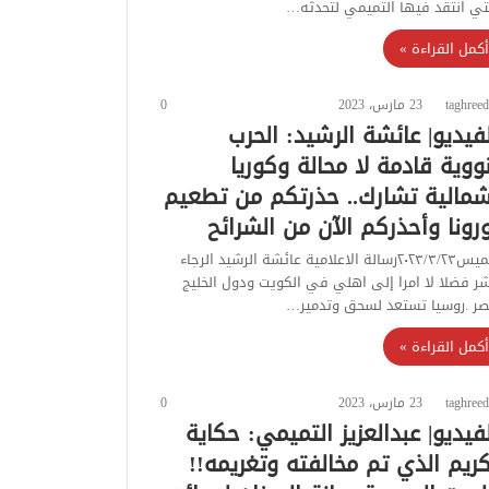
تي انتقد فيها التميمي لتحدثه…
أكمل القراءة »
taghreed
23 مارس، 2023
0
لفيديو| عائشة الرشيد: الحرب
نووية قادمة لا محالة وكوريا
شمالية تشارك.. حذرتكم من تطعيم
رونا وأحذركم الآن من الشرائح
الخميس٢٠٢٣/٣/٢٣رسالة الاعلامية عائشة الرشيد الرجاء
شر فضلا لا امرا إلى اهلي في الكويت ودول الخليج
ر .روسيا تستعد لسحق وتدمير…
أكمل القراءة »
taghreed
23 مارس، 2023
0
لفيديو| عبدالعزيز التميمي: حكاية
كريم الذي تم مخالفته وتغريمه!!