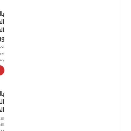
با
ال
ال
ور
تحد
في 
ومع
با
ال
ال
الن
ومص