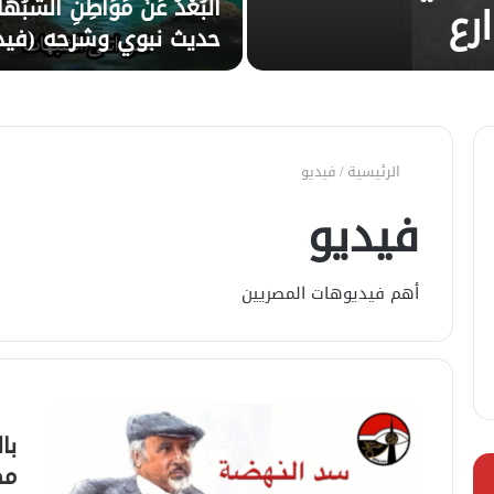
الْبُعْدُ عَنْ مَوَاطِنِ الشُّبُهَ
رع
حديث نبوي وشرحه (فيد
الرئيسية
/
فيديو
فيديو
أهم فيديوهات المصريين
با
مص