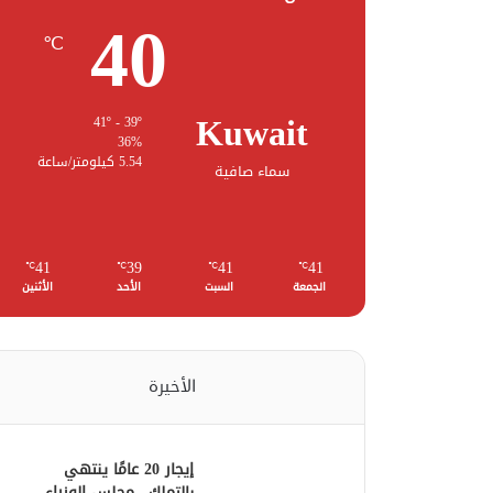
40
℃
Kuwait
41º - 39º
36%
5.54 كيلومتر/ساعة
سماء صافية
41
39
41
41
℃
℃
℃
℃
الجمعة
السبت
الأحد
الأثنين
الأخيرة
إيجار 20 عامًا ينتهي
بالتملك.. مجلس الوزراء