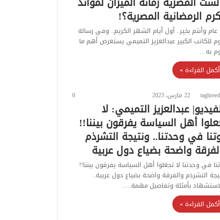
لست المصرية رمانة الميزان لموائد
كرم الرمضانية المصرية؟!
عام وأنتم بخير.. أول أيام الشهر الكريم.. وفي رسالة
وم للكاتب الكبير عبدالعزيز التميمي يستعرض أهم ما
م به…
أكمل القراءة »
taghreed
22 مارس، 2023
0
لفيديو| عبدالعزيز التميمي: لا
علوا أهل السياسة يفرقون بيننا!!
تنا في وحدتنا.. ونتيجة التشرذم
لفرقة واضحة بضياع دول عربية
نا في وحدتنا لا تجعلوا أهل السياسة يفرقون بيننا!!
يجة التشرذم والفرقة واضحة بضياع دول عربية..
استشهاد بأمثلة وتفاصيل مهمة..…
أكمل القراءة »