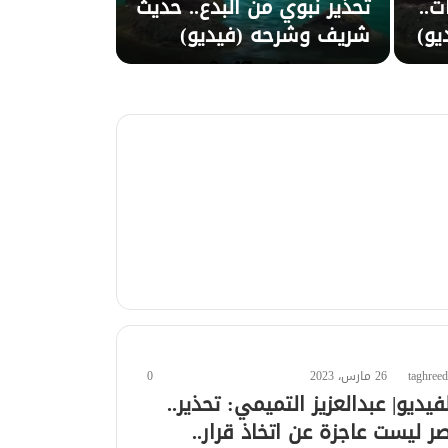
ات..
تحذير نبوي من البدع.. حديث
يو)
شريف وشرحه (فيديو)
taghreed
26 مارس، 2023
0
لفيديو| عبدالعزيز التميمي: تحذير..
ر ليست عاجزة عن اتخاذ قرار..