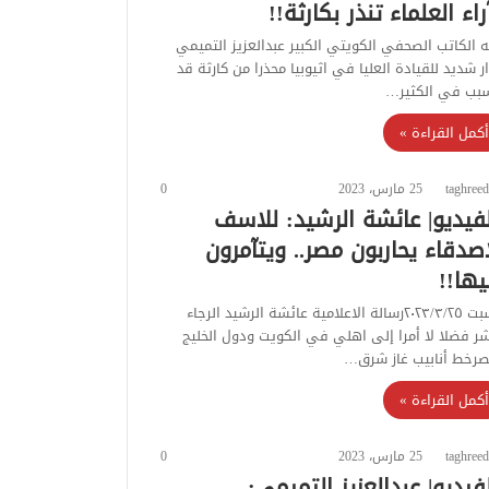
راء العلماء تنذر بكارثة!!
 الكاتب الصحفي الكويتي الكبير عبدالعزيز التميمي
ار شديد للقيادة العليا في اثيوبيا محذرا من كارثة قد
بب في الكثير…
أكمل القراءة »
taghreed
25 مارس، 2023
0
لفيديو| عائشة الرشيد: للاسف
اصدقاء يحاربون مصر.. ويتآمرون
يها!!
السبت ٢٠٢٣/٣/٢٥رسالة الاعلامية عائشة الرشيد الرجاء
شر فضلا لا أمرا إلى اهلي في الكويت ودول الخليج
رخط أنابيب غاز شرق…
أكمل القراءة »
taghreed
25 مارس، 2023
0
لفيديو| عبدالعزيز التميمي: