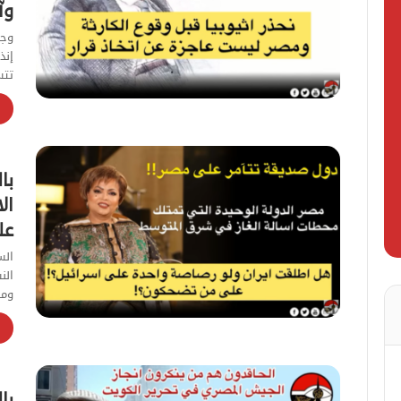
وآ
وجه
إنذ
تتس
با
ال
عل
الن
ومص
با