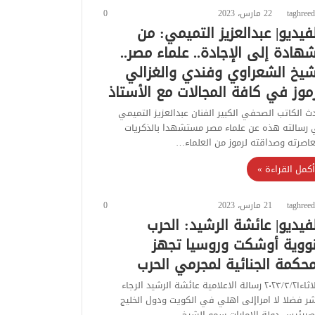
taghreed
22 مارس، 2023
0
لفيديو| عبدالعزيز التميمي: من
شهادة إلى الإجادة.. علماء مصر..
شيخ الشعراوي وفندي والغزالي
موز في كافة المجالات مع الأستاذ
ث الكاتب الصحفي الكبير الفنان عبدالعزيز التميمي
رسالته هذه عن علماء مصر مستشهدا بالذكريات
اصرته وصداقته لرموز من العلماء…
أكمل القراءة »
taghreed
21 مارس، 2023
0
لفيديو| عائشة الرشيد: الحرب
نووية أوشكت وروسيا تجهز
محكمة الجنائية لمجرمي الحرب
الثلاثاء٢٠٢٣/٣/٢١ رسالة الاعلامية عائشة الرشيد الرجاء
شر فضلا لا امراإلى اهلي في الكويت ودول الخليج
ررئيس دولة الإمارات سمو الشيخ…