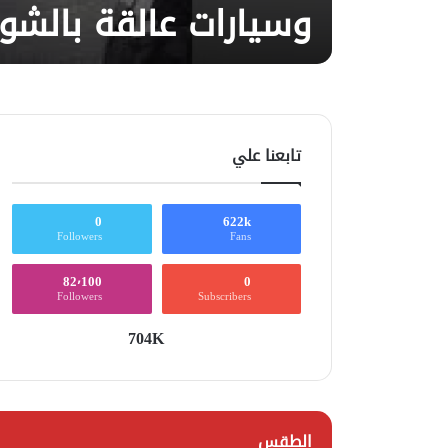
وسيارات عالقة بالشوا
تابعنا علي
0
622k
Followers
Fans
82٬100
0
Followers
Subscribers
704K
الطقس