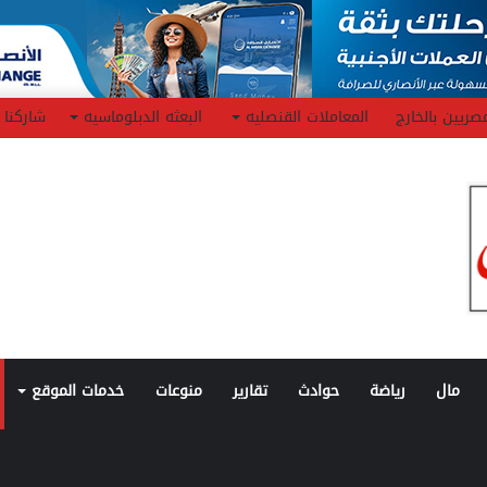
صريين بالخارج
المعاملات القنصليه
البعثه الدبلوماسيه
شاركنا
مال
رياضة
حوادث
تقارير
منوعات
خدمات الموقع