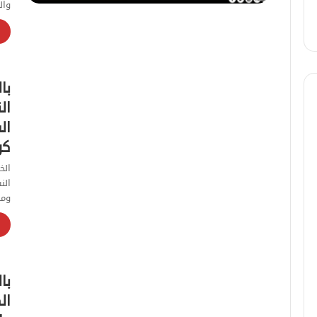
وال
با
ال
ال
كو
الن
ومص
با
ال