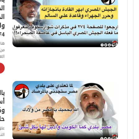
ال
ال
وا
74
هاج
من 
الع
با
أس
وك
حا
علق
الت