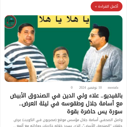
أكمل القراءة »
mostafa
10 نوفمبر، 2024
0
بالفيديو.. علاء ولي الدين في الصندوق الأبيض
مع أسامة جلال وطقوسه في ليلة العرض..
سورة يس حاضرة بقوة
واصل الصحفي أسامة جلال مؤسس موقع (مصريون في الكويت) عرض
حلقات “الصندوق الأبيض”، الذي يسرد خلاله ذكريات حواراته مع ألمع…