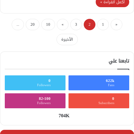
أكمل القراءة »
...
20
10
»
3
2
1
«
الأخيرة
تابعنا علي
0
622k
Followers
Fans
82٬100
0
Followers
Subscribers
704K