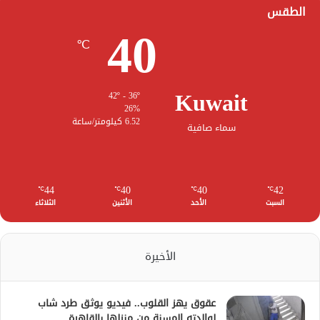
الطقس
40
℃
Kuwait
42º - 36º
26%
6.52 كيلومتر/ساعة
سماء صافية
44
40
40
42
℃
℃
℃
℃
السبت
الأحد
الأثنين
الثلاثاء
الأخيرة
عقوق يهز القلوب.. فيديو يوثق طرد شاب
لوالدته المسنة من منزلها بالقاهرة