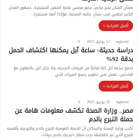
طمأن الفنان منير مكرم، عضو مجلس نقابة المهن التمثيلية، جمهور الفنان
الكبير لطفي لبيب بشأن حالته الصحية، مؤكدًا أنها مستقرة…
أكمل القراءة »
taghreed
12 يوليو، 2025
0
دراسة حديثة: ساعة آبل يمكنها اكتشاف الحمل
بدقة 92%
تجمع ساعة آبل كمًا هائلاً من البيانات الصحية، ولا تزال آبل، بالتعاون مع
الباحثين، تعمل على تطوير جميع الميزات التي…
أكمل القراءة »
taghreed
28 يونيو، 2025
0
مصر.. وزارة الصحة تكشف معلومات هامة عن
حملة التبرع بالدم
أكدت وزارة الصحة والسكان أن الحملة القومية للتبرع بالدم والتوعية بأهمية
التبرع التى تم اطلاقها تحت شعار «تبرعك بالدم حياة»…