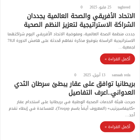
taghreed
25 مايو، 2025
0
الاتحاد الأفريقي والصحة العالمية يجددان
الشراكة الاستراتيجية لتعزيز النظم الصحية
جددت منظمة الصحة العالمية، ومفوضية الاتحاد الأفريقي اليوم شراكتهما
الاستراتيجية الراسخة بتوقيع مذكرة تفاهم مُحدثة على هامش الدورة الـ78
لجمعية…
أكمل القراءة »
samaah reda
13 أبريل، 2025
0
بريطانيا توافق على عقار يبطئ سرطان الثدي
العدواني..اعرف التفاصيل
صرحت هيئة الخدمات الصحية الوطنية في بريطانيا على استخدام عقار
«كابيفاسيرتيب» (المعروف أيضاً باسم Truqap)، للمساعدة في إبطاء تقدم
أحد…
أكمل القراءة »