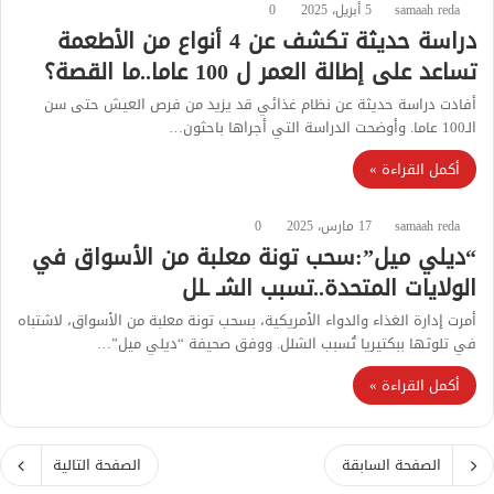
samaah reda
5 أبريل، 2025
0
دراسة حديثة تكشف عن 4 أنواع من الأطعمة
تساعد على إطالة العمر ل 100 عاما..ما القصة؟
أفادت دراسة حديثة عن نظام غذائي قد يزيد من فرص العيش حتى سن
الـ100 عاما. وأوضحت الدراسة التي أجراها باحثون…
أكمل القراءة »
samaah reda
17 مارس، 2025
0
“ديلي ميل”:سحب تونة معلبة من الأسواق في
الولايات المتحدة..تسبب الشـ ـلل
أمرت إدارة الغذاء والدواء الأمريكية، بسحب تونة معلبة من الأسواق، لاشتباه
في تلوثها ببكتيريا تُسبب الشلل. ووفق صحيفة “ديلي ميل”…
أكمل القراءة »
الصفحة السابقة
الصفحة التالية