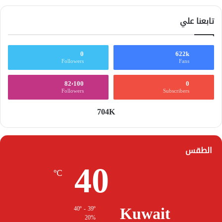
تابعنا علي
0
622k
Followers
Fans
82٬100
0
Followers
Subscribers
704K
الطقس
40
℃
Kuwait
40º - 39º
20%