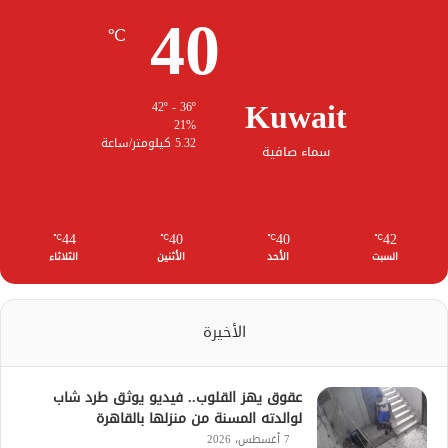
40
℃
Kuwait
42º - 36º
21%
5.32 كيلومتر/ساعة
سماء صافية
44
40
40
42
℃
℃
℃
℃
السبت
الأحد
الأثنين
الثلاثاء
الأخيرة
عقوق يهز القلوب.. فيديو يوثق طرد شاب
لوالدته المسنة من منزلها بالقاهرة
7 أغسطس، 2026