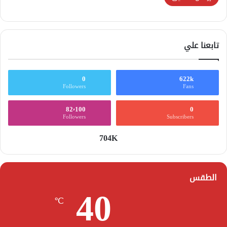
تابعنا علي
0
622k
Followers
Fans
82٬100
0
Followers
Subscribers
704K
الطقس
40
℃