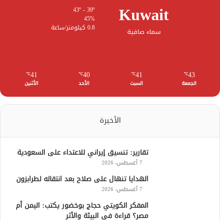
Kuwait
43º - 39º
45%
0.8 كيلومتر/ساعة
سماء صافية
41
40
41
43
℃
℃
℃
℃
الجمعة
السبت
الأحد
الأثنين
الأخيرة
تقارير: تنسيق إيراني للاعتداء على السعودية
7 أغسطس، 2026
الهدايا تنهال على صلاح بعد انتقاله لطرابزون
7 أغسطس، 2026
المفكر الكويتي حجاج بوخضور يكتب: اليمن أم
مصر؟ قراءة في البيئة والأثر