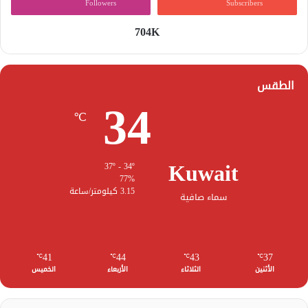
Followers
Subscribers
704K
الطقس
34
℃
Kuwait
37º - 34º
77%
3.15 كيلومتر/ساعة
سماء صافية
41
44
43
37
℃
℃
℃
℃
الأثنين
الثلاثاء
الأربعاء
الخميس