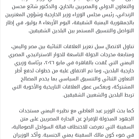
والتعاون الدولي والمصريين بالخارج، والدكتور شائع محسن
الزنداني، رئيس مجلس الوزراء وزير الخارجية وشؤون المغتربين
بالجمهورية اليمنية الشقيقة، اليوم الأربعاء ٨ يوليو، في إطار
التواصل والتنسيق المستمر بين البلدين الشقيقين.
تناول الاتصال سبل تعزيز العلاقات الثنائية بين مصر واليمن،
ومتابعة مخرجات الجولة التاسعة للحوار الاستراتيجي المصري
اليمني التي عُقدت بالقاهرة في مايو ٢٠٢٦، برئاسة وزيري
خارجية البلدين، وما تم الاتفاق عليه من خطوات لدفع أطر
التعاون الثنائي والتنسيق السياسي بما يخدم المصالح
المشتركة، ويعكس عمق العلاقات التاريخية والأخوية التي
تربط البلدين والشعبين الشقيقين.
كما بحث الوزير عبد العاطي مع نظيره اليمني مستجدات
الجهود المبذولة للإفراج عن البحارة المصريين على متن
السفينة التي تعرضت للاختطاف قبالة السواحل الصومالية،
في ضوء كون مالك السفينة يمني الجنسية. وأكد الوزيران