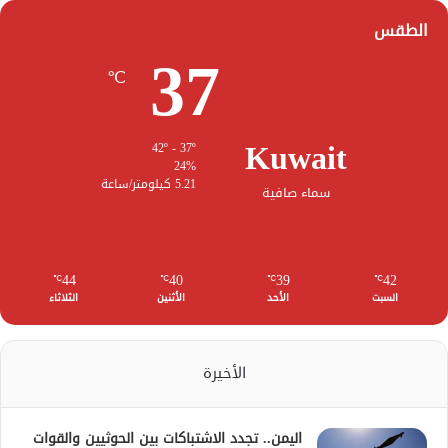
الطقس
37
℃
Kuwait
42º - 37º
24%
5.21 كيلومتر/ساعة
سماء صافية
44
40
39
42
℃
℃
℃
℃
السبت
الأحد
الأثنين
الثلاثاء
الأخيرة
اليمن.. تجدد الاشتباكات بين الحوثيين والقوات