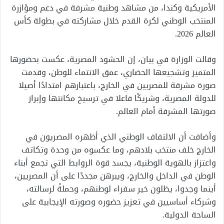
الأمريكية وكندا، من مشاهد وطنية مشرفة في دعم ومؤازرة
المنتخب الوطني لكرة القدم خلال مشاركته في بطولة كأس
العالم 2026.
وقالت الوزارة في بيان، إن الحشود المصرية، عكست بحضورها
المتميز وتشجيعها الحضاري، عمق الانتماء للوطن، وقدمت
صورة مشرقة للمصريين في الخارج، باعتبارهم امتدادًا أصيلا
للدولة المصرية، وشريكًا فاعلا في ترسيخ مكانتها وإبراز
صورتها المشرفة أمام العالم.
وأضافت أن الالتفاف الوطني الذي أظهره المصريون في
الخارج خلف منتخب بلادهم، وما عكسوه من وحدة وتكاتف
واعتزاز بالهوية الوطنية، يجسد قوة الروابط التي تجمع أبناء
الوطن في الداخل والخارج، ويبرهن مجددًا على أن المصريين،
أينما وجدوا، يظلون خير سفراء لوطنهم، وحملةً لرسالته،
وشركاء أساسيين في تعزيز حضوره وصورته الإيجابية على
الساحة الدولية.