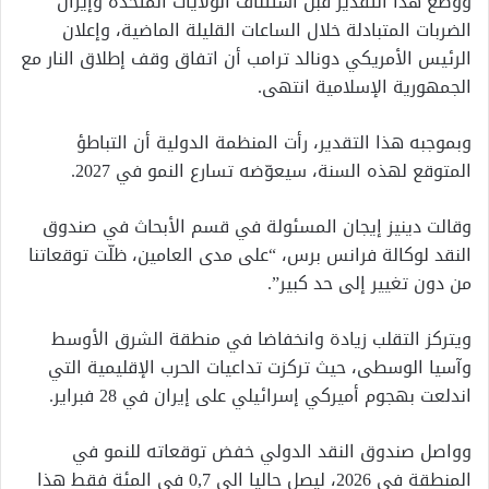
ووُضع هذا التقدير قبل استئناف الولايات المتحدة وإيران
الضربات المتبادلة خلال الساعات القليلة الماضية، وإعلان
الرئيس الأمريكي دونالد ترامب أن اتفاق وقف إطلاق النار مع
الجمهورية الإسلامية انتهى.
وبموجبه هذا التقدير، رأت المنظمة الدولية أن التباطؤ
المتوقع لهذه السنة، سيعوّضه تسارع النمو في 2027.
وقالت دينيز إيجان المسئولة في قسم الأبحاث في صندوق
النقد لوكالة فرانس برس، “على مدى العامين، ظلّت توقعاتنا
من دون تغيير إلى حد كبير”.
ويتركز التقلب زيادة وانخفاضا في منطقة الشرق الأوسط
وآسيا الوسطى، حيث تركزت تداعيات الحرب الإقليمية التي
اندلعت بهجوم أميركي إسرائيلي على إيران في 28 فبراير.
وواصل صندوق النقد الدولي خفض توقعاته للنمو في
المنطقة في 2026، ليصل حاليا الى 0,7 في المئة فقط هذا