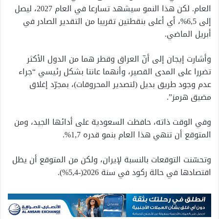
العام. لكن هذا النمو سيشهد تسارعا في العام 2027، ليصل
إلى 6,5%، أي أعلى بنقطتين تقريبا من التقدير الصادر في
أبريل الماضي.
وأشارت إيجان إلى أنّ العراق وقطر هما من الدول الأكثر
تضررا على المدى القصير، وأنهما عانتا بشكل رئيسي “جراء
عدم وجود طريق بديل (لتصدير المحروقات)، بمجرّد إغلاق
مضيق هرمز”.
وفي الوقت ذاته، حافظت السعودية على أدائها الجيد، ومن
المتوقع أن تنهي هذا العام بنمو قدره 1,7%.
وتحسّنت التوقعات بالنسبة لإيران، ولكن من المتوقع أن يظل
اقتصادها في حالة ركود في سنة 2026(-5,4%).