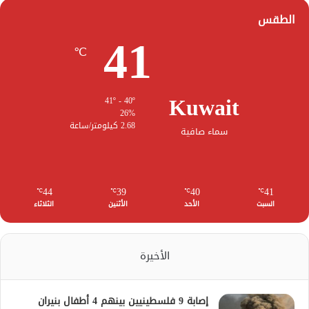
الطقس
41
℃
Kuwait
41º - 40º
26%
2.68 كيلومتر/ساعة
سماء صافية
44
39
40
41
℃
℃
℃
℃
السبت
الأحد
الأثنين
الثلاثاء
الأخيرة
إصابة 9 فلسطينيين بينهم 4 أطفال بنيران