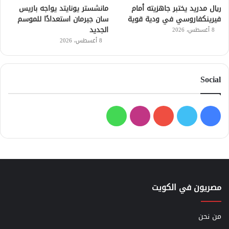
ريال مدريد يختبر جاهزيته أمام
مانشستر يونايتد يواجه باريس
فيرينكفاروسي في ودية قوية
سان جيرمان استعدادًا للموسم
الجديد
8 أغسطس، 2026
8 أغسطس، 2026
Social
فيسبوك
تويتر
يوتيوب
انستقرام
واتساب
مصريون في الكويت
من نحن