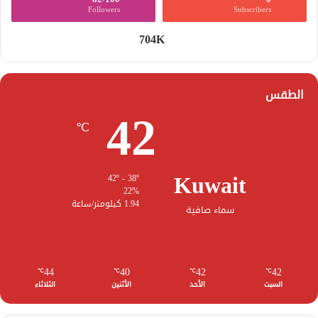
Followers
Subscribers
704K
الطقس
42
℃
Kuwait
42º - 38º
22%
1.94 كيلومتر/ساعة
سماء صافية
44
40
42
42
℃
℃
℃
℃
السبت
الأحد
الأثنين
الثلاثاء