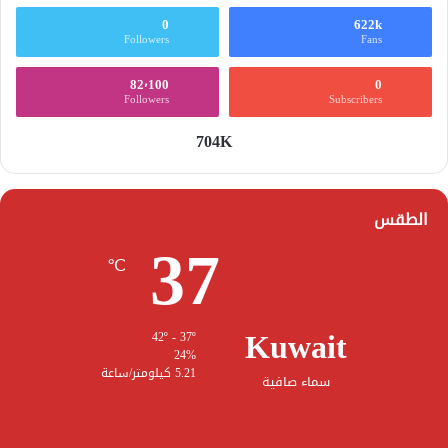
0
622k
Followers
Fans
82٬100
0
Followers
Subscribers
704K
الطقس
37
℃
Kuwait
42º - 37º
24%
5.21 كيلومتر/ساعة
سماء صافية