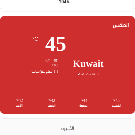
704K
الطقس
45
℃
Kuwait
45º - 40º
37%
1.1 كيلومتر/ساعة
سماء صافية
42
42
44
45
℃
℃
℃
℃
الخميس
الجمعة
السبت
الأحد
الأخيرة