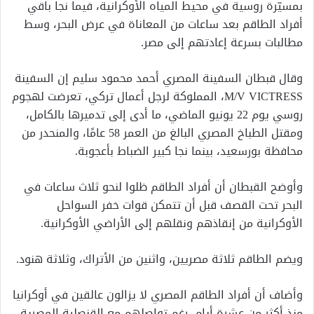
بمسيّرة روسية في محيط المياه الأوكرانية، فيما نجا باقي
أفراد الطاقم بعد ساعات من المعاناة في عرض البحر، وسط
مطالبات بسرعة إعادتهم إلى مصر.
وقال قبطان السفينة المصري أحمد محمود سليم إن السفينة
M/V VICTRESS، المملوكة لرجل أعمال تركي، تعرضت لهجوم
روسي يوم 22 يونيو الماضي، ما أدى إلى تدميرها بالكامل،
ومقتل الطباخ المصري البالغ من العمر 58 عامًا، والمنحدر من
محافظة بورسعيد، بينما نجا كبير الضباط بأعجوبة.
وأوضح القبطان أن أفراد الطاقم ظلوا لنحو ثلاث ساعات في
البحر تحت القصف قبل أن تتمكن قوات خفر السواحل
الأوكرانية من إنقاذهم ونقلهم إلى الأراضي الأوكرانية.
ويضم الطاقم ثلاثة مصريين، واثنين من الأتراك، وثلاثة هنود.
وأضاف أن أفراد الطاقم المصري لا يزالون عالقين في أوكرانيا
منذ أكثر من عشرة أيام، رغم تواصلهم مع القنصلية المصرية،