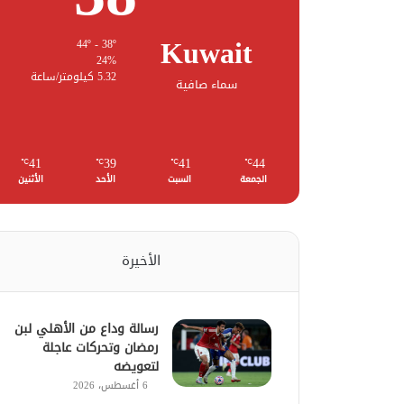
Kuwait
44º - 38º
24%
5.32 كيلومتر/ساعة
سماء صافية
41
39
41
44
℃
℃
℃
℃
الجمعة
السبت
الأحد
الأثنين
الأخيرة
رسالة وداع من الأهلي لبن
رمضان وتحركات عاجلة
لتعويضه
6 أغسطس، 2026