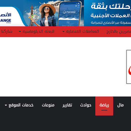
صريين بالخارج
المعاملات القنصليه
البعثه الدبلوماسيه
شاركنا
مال
رياضة
حوادث
تقارير
منوعات
خدمات الموقع