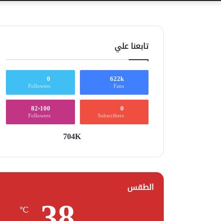
تابعنا علي
0
622k
Followers
Fans
82٬100
0
Followers
Subscribers
704K
الطقس
38
℃