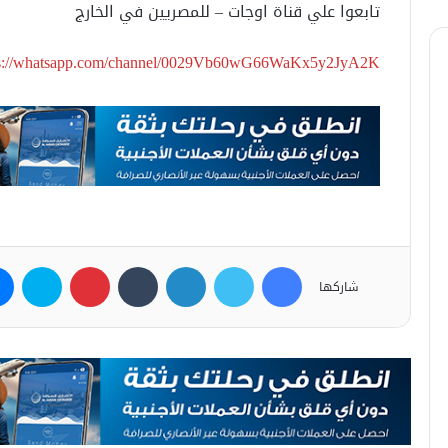
تابعوا علي قناة اوجات – للمصريين في الخارج
ps://whatsapp.com/channel/0029Vb60wG66WaKx5y2JyA2K
فيسبوك
تويتر
لينكدإن
بينتيريست
سكاي
شاركها