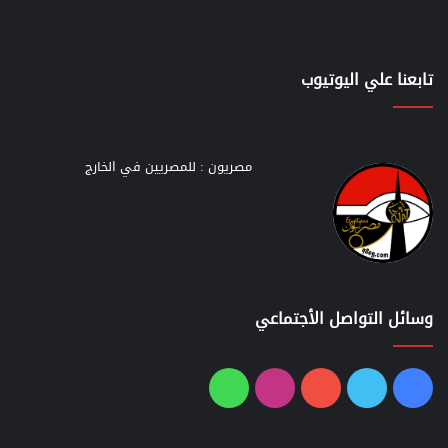
تابعنا علي اليوتيوب
مصريون : للمصريين في الخارج
وسائل التواصل الأجتماعي
فيسبوك
تويتر
يوتيوب
انستقرام
واتساب