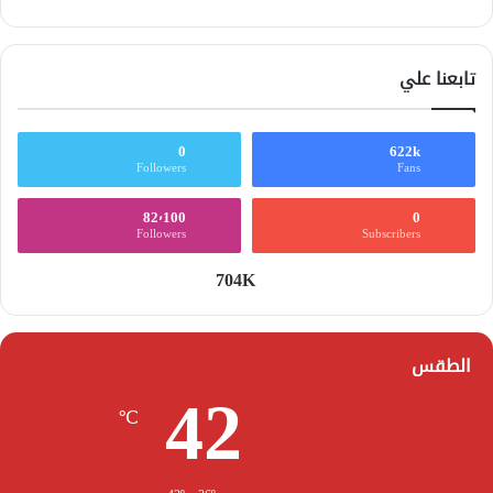
تابعنا علي
0
622k
Followers
Fans
82٬100
0
Followers
Subscribers
704K
الطقس
42
℃