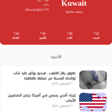
Kuwait
42º - 36º
25%
6.01 كيلومتر/ساعة
سماء صافية
44
40
40
42
℃
℃
℃
℃
السبت
الأحد
الأثنين
الثلاثاء
الأخيرة
عقوق يهز القلوب.. فيديو يوثق طرد شاب
لوالدته المسنة من منزلها بالقاهرة
7 أغسطس، 2026
إجراء أمني رسمي في أمريكا يخص الصحفيين
الأجانب
7 أغسطس، 2026