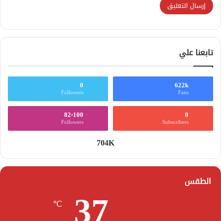
تابعنا علي
0
622k
Followers
Fans
82٬100
0
Followers
Subscribers
704K
الطقس
37
℃