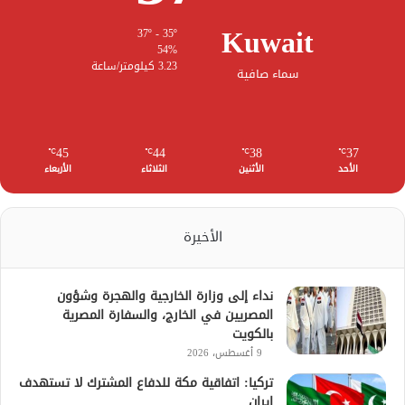
Kuwait
37º - 35º
54%
3.23 كيلومتر/ساعة
سماء صافية
45
44
38
37
℃
℃
℃
℃
الأحد
الأثنين
الثلاثاء
الأربعاء
الأخيرة
نداء إلى وزارة الخارجية والهجرة وشؤون
المصريين في الخارج، والسفارة المصرية
بالكويت
9 أغسطس، 2026
تركيا: اتفاقية مكة للدفاع المشترك لا تستهدف
إيران