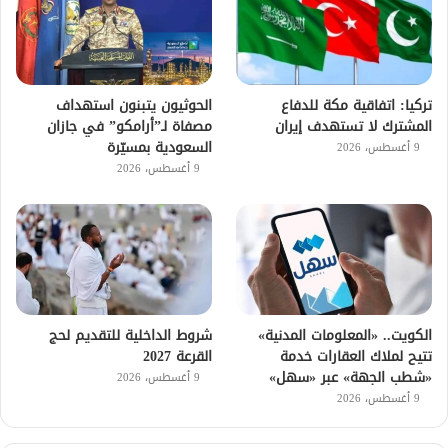
تركيا: اتفاقية مكة للدفاع
الحوثيون يتبنون استهداف
المشترك لا تستهدف إيران
مصفاة لـ”أرامكو” في جازان
السعودية بمسيّرة
9 أغسطس، 2026
9 أغسطس، 2026
الكويت.. «المعلومات المدنية»
شروط الداخلية للتقديم لحج
تتيح لملاك العقارات خدمة
القرعة 2027
«شطب الجهة» عبر «سهل»
9 أغسطس، 2026
9 أغسطس، 2026