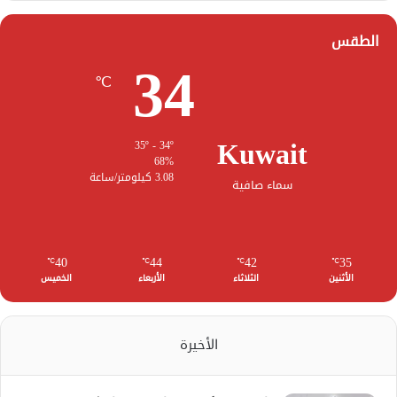
الطقس
34
℃
Kuwait
35º - 34º
68%
3.08 كيلومتر/ساعة
سماء صافية
40
44
42
35
℃
℃
℃
℃
الأثنين
الثلاثاء
الأربعاء
الخميس
الأخيرة