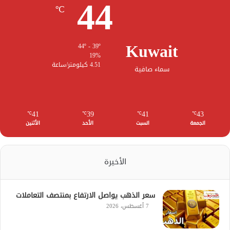
44
℃
Kuwait
44º - 39º
19%
4.51 كيلومتر/ساعة
سماء صافية
41
39
41
43
℃
℃
℃
℃
الجمعة
السبت
الأحد
الأثنين
الأخيرة
سعر الذهب يواصل الارتفاع بمنتصف التعاملات
7 أغسطس، 2026