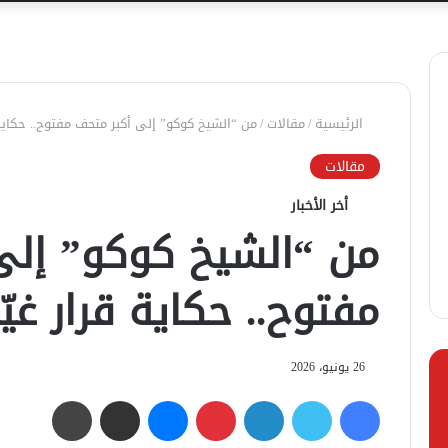
الرئيسية
/
مقالات
/
من “الشيخ كوكو” إلى أكبر متحف مفتوح.. حكاية 
مقالات
أخر الأخبار
من “الشيخ كوكو” إلى
مفتوح.. حكاية قرار غيّ
26 يونيو، 2026
فيسبوك
تويتر
لينكدإن
بينتيريست
ماسنجر
مشاركة عبر البريد
طباعة