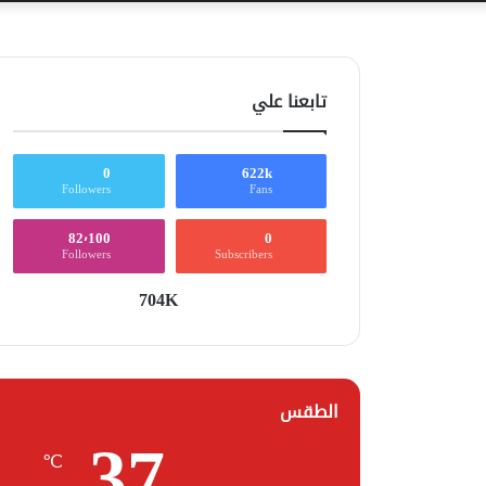
تابعنا علي
0
622k
Followers
Fans
82٬100
0
Followers
Subscribers
704K
الطقس
37
℃