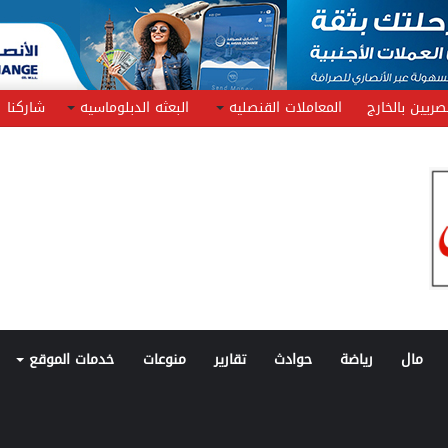
صريين بالخارج
المعاملات القنصليه
البعثه الدبلوماسيه
شاركنا
مال
رياضة
حوادث
تقارير
منوعات
خدمات الموقع