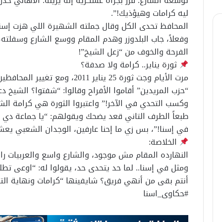
توسعة الشارع. قرر بجرأة عسكرية إنه يزيله. الأهالي حذ
ليه كرامات وهيؤذيك!”.
​المحافظ تحدى الكل وقال جملته الشهيرة اللي هزت إسنا: 
وفعلاً، جاب البلدوزر وهدم المقام ووسع الشارع وسفلت
الفرحة والخوف من “زعل الشيخ”!
ثورة يناير.. كرامة ولا صدفة؟
مرت الأيام وجت ثورة 25 يناير 011
“حزب المريدين” أقاموا الأفراح وقالوا: “شفتوا؟ الشيخ 
وكسب التحدي في الآخر!” واعتبروا الثورة هي كرامة الش
​طبعاً الطرف التاني قعد يضحك ويقولهم: “يا جماعة د
في إسنا!”، بس زي ما إحنا عارفين، الوجدان الشعبي يعشق 
الخلاصة:
النهارده المقام مش موجود، والشارع واسع والعربيات ر
ومثل في إسنا.. لما حد يتحدى حد، يقولوا له: “اوعى تط
​أنتم بقى من أنهي فريق؟ شايفينها “كرامات ونهاية ال
​#حكاوى_اسنا