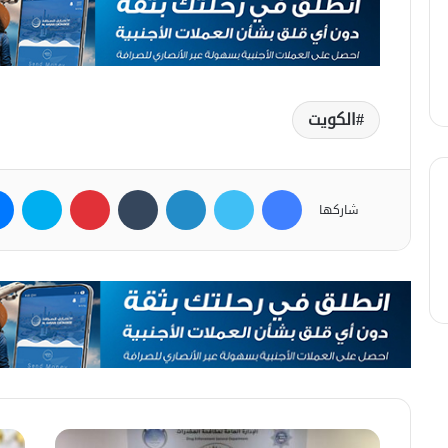
الكويت
فيسبوك
تويتر
لينكدإن
بينتيريست
سكاي
شاركها