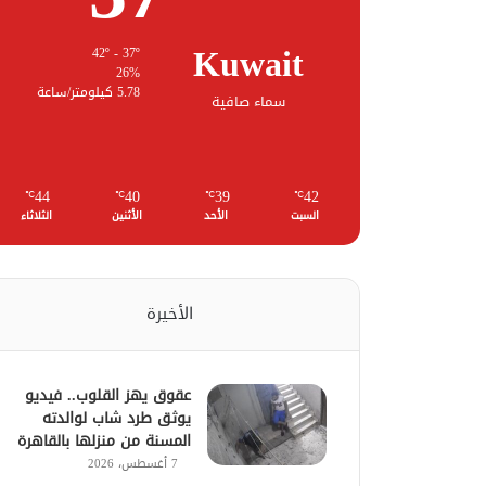
Kuwait
42º - 37º
26%
5.78 كيلومتر/ساعة
سماء صافية
44
40
39
42
℃
℃
℃
℃
السبت
الأحد
الأثنين
الثلاثاء
الأخيرة
عقوق يهز القلوب.. فيديو
يوثق طرد شاب لوالدته
المسنة من منزلها بالقاهرة
7 أغسطس، 2026