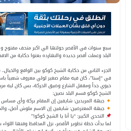
البلد وعملت أقصر جديدة والنهارده بعتوا حكاية من الاق
الجزء الثاني من حكاية الشيخ كوكو بين الواقع والخيال.. (
​في “إسنا”، كان فيه مقام صغير لولي معروف شعبياً با
حيوي جداً ومقفل الشارع وضيق الحركة، بس كان ليه مريد
​الشيخ كوكو قسم البلد نصين:
جبهة المريدين: شايفين إن المقام بركة وأي مساس ب
جبهة المعترضين: شايفين إن الاسم ملوش أصل، والم
التحدي الكبير: “يا أنا يا الشيخ كوكو!”
لما بدأت خطة تطوير الأقصر، نزل المحافظ وقتها اللواء