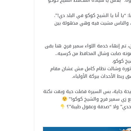
روه: “بلاش يا سيادة المحافظ الشيخ كوكو
“يا أنا يا الشيخ كوكو في البلد دي!”.
ه، والناس مشيت فيه وهي مذهولة بين
2، ومع تغيير المحافظين، تم إنهاء خدمة اللواء سمير فرج. هنا بقى
دعوته صابت وشال المحافظ من كرسيه..
يخ كوكو.
ي ثورة وشالت نظام كامل مش عشان مقام
ربط الأحداث ببركة الأولياء.
ايحة جاية، بس السيرة فضلت حية وبقت نكتة
لع زي سمير فرج والشيخ كوكو!”
تحدي” ولا “صدفة وعقول طيبة”؟