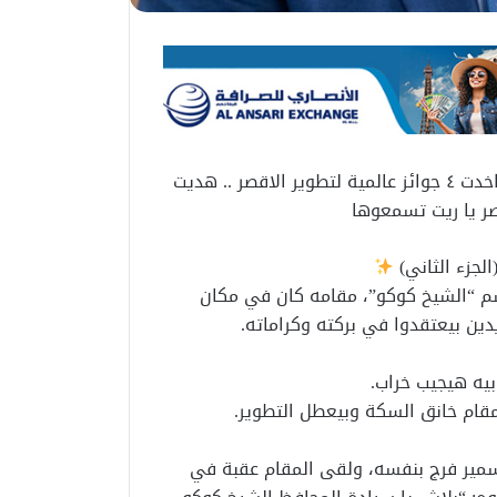
سبع سنوات في الأقصر حولتها الي اكبر متحف مفتوح واخدت ٤ جوائز عالمية لتطوير الاقصر .. هديت
صر يا ريت تسمعوها
الجزء الثاني)
سم “الشيخ كوكو”، مقامه كان في مكان
ين بيعتقدوا في بركته وكراماته.
يه هيجيب خراب.
قام خانق السكة وبيعطل التطوير.
 سمير فرج بنفسه، ولقى المقام عقبة في