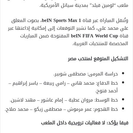
ملعب “لومين فيلد” بمدينة سياتل الأمريكية.
وتُنقل المباراة عبر قناة
beIN Sports Max 1
، بصوت المعلق
علي محمد علي، كما تشير التوقعات إلى إمكانية إذاعتها عبر
قناة
beIN FIFA World Cup
المفتوحة ضمن المباريات
المخصصة للمنتخبات العربية.
التشكيل المتوقع لمنتخب مصر
حراسة المرمى: مصطفى شوبير.
خط الدفاع: محمد هاني – رامي ربيعة – ياسر إبراهيم –
أحمد فتوح.
خط الوسط: مروان عطية – إمام عاشور – مهند لاشين.
خط الهجوم: عمر مرموش – مصطفى زيكو – محمد صلاح.
فيفا يؤكد: لا فعاليات ترويجية داخل الملعب