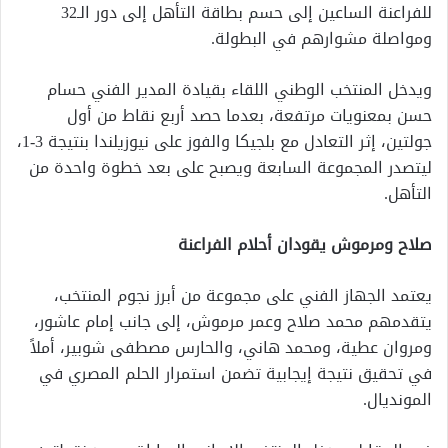
للفراعنة الساعين إلى حسم بطاقة التأهل إلى دور الـ32
ومواصلة مشوارهم في البطولة.
ويدخل المنتخب الوطني اللقاء بقيادة المدير الفني حسام
حسن بمعنويات مرتفعة، بعدما حصد أربع نقاط من أول
جولتين، إثر التعادل مع بلجيكا والفوز على نيوزيلندا بنتيجة 3-1،
ليتصدر المجموعة السابعة ويصبح على بعد خطوة واحدة من
التأهل.
صلاح ومرموش يقودان أحلام الفراعنة
يعتمد الجهاز الفني على مجموعة من أبرز نجوم المنتخب،
يتقدمهم محمد صلاح وعمر مرموش، إلى جانب إمام عاشور،
ومروان عطية، ومحمد هاني، والحارس مصطفى شوبير، أملاً
في تحقيق نتيجة إيجابية تضمن استمرار الحلم المصري في
المونديال.