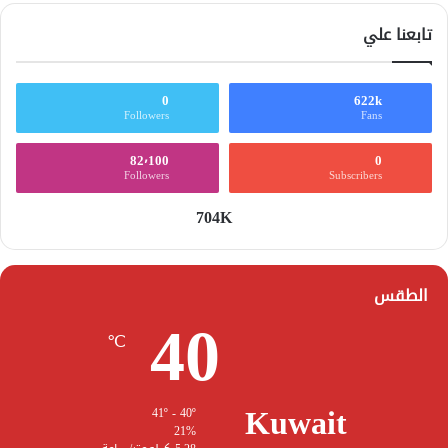
تابعنا علي
0
622k
Followers
Fans
82٬100
0
Followers
Subscribers
704K
الطقس
40
℃
Kuwait
41º - 40º
21%