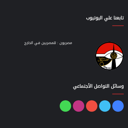
تابعنا علي اليوتيوب
مصريون : للمصريين في الخارج
وسائل التواصل الأجتماعي
فيسبوك
تويتر
يوتيوب
انستقرام
واتساب