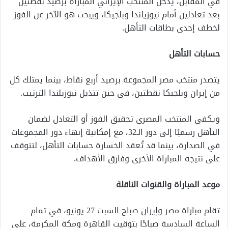
في المقابل، يدخل المنتخب الإيراني المباراة برصيد نقطتين
بعد تعادلين أمام نيوزيلندا وبلجيكا، ويبحث هو الآخر عن الفوز
لخطف إحدى بطاقات التأهل.
حسابات التأهل
يتصدر منتخب مصر المجموعة برصيد أربع نقاط، بينما يمتلك كل
من إيران وبلجيكا نقطتين، في حين تتذيل نيوزيلندا الترتيب.
ويكفي المنتخب المصري تحقيق الفوز أو التعادل لضمان
التأهل رسميًا إلى دور الـ32، مع إمكانية إنهاء دور المجموعات
في الصدارة، بينما قد تُعقد الخسارة حسابات التأهل، لتتوقف
على نتيجة المباراة الأخرى وفارق الأهداف.
موعد المباراة والقنوات الناقلة
تقام مباراة مصر وإيران صباح السبت 27 يونيو، في تمام
الساعة السادسة صباحًا بتوقيت القاهرة ومكة المكرمة، على