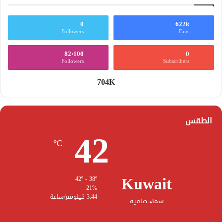
0
622k
Followers
Fans
82٬100
0
Followers
Subscribers
704K
الطقس
42
℃
Kuwait
42º - 38º
21%
3.44 كيلومتر/ساعة
سماء صافية