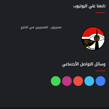
تابعنا علي اليوتيوب
مصريون : للمصريين في الخارج
وسائل التواصل الأجتماعي
فيسبوك
تويتر
يوتيوب
انستقرام
واتساب