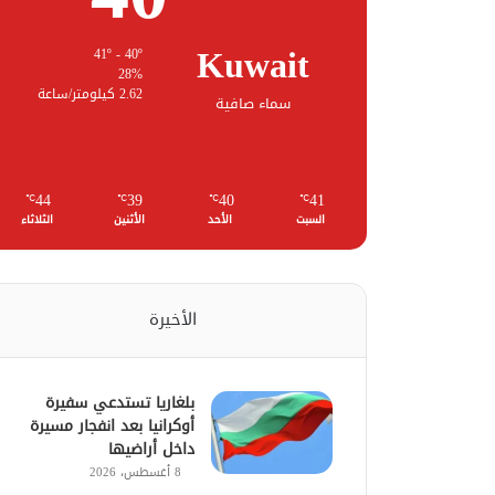
Kuwait
41º - 40º
28%
2.62 كيلومتر/ساعة
سماء صافية
44
39
40
41
℃
℃
℃
℃
السبت
الأحد
الأثنين
الثلاثاء
الأخيرة
بلغاريا تستدعي سفيرة
أوكرانيا بعد انفجار مسيرة
داخل أراضيها
8 أغسطس، 2026