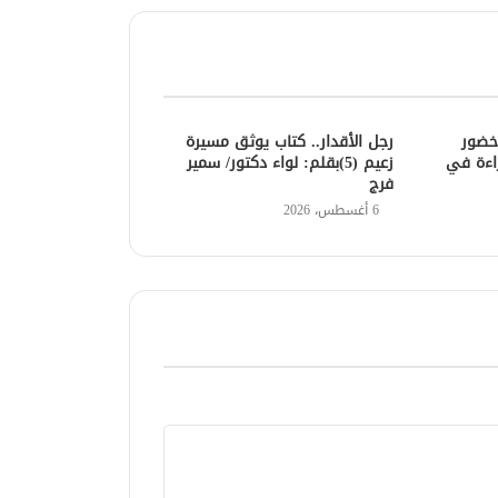
خضور
رجل الأقدار.. كتاب يوثق مسيرة
اءة في
زعيم (5)بقلم: لواء دكتور/ سمير
فرج
6 أغسطس، 2026