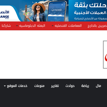
صريين بالخارج
المعاملات القنصليه
البعثه الدبلوماسيه
شاركنا
مال
رياضة
حوادث
تقارير
منوعات
خدمات الموقع