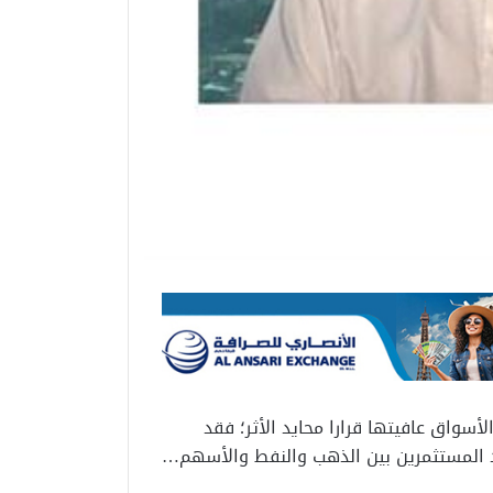
أسواق عافيتها قرارا محايد الأثر؛ فقد
ّد المستثمرين بين الذهب والنفط والأسهم…