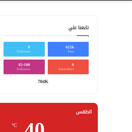
تابعنا علي
0
622k
Followers
Fans
82٬100
0
Followers
Subscribers
704K
الطقس
40
℃