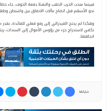
فبينما منحت الحرب الذهب والنفطَ دفعة الخوف، جاء خطاب
نحو الأسهم قبل اتضاح مآلات الاتفاق بين واشنطن وطه
وهكذا لم يحتج الفيدرالي إلى رفع فعلي للفائدة، بقدر ما
تكفي لاستدراج جزء من رؤوس الأموال إلى السندات، ريث
اتجاهها.
فيسبوك
تويتر
لينكدإن
بينتيريست
سكاي
شاركها