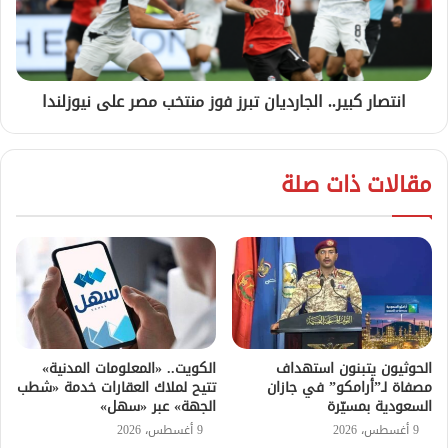
انتصار كبير.. الجارديان تبرز فوز منتخب مصر على نيوزلندا
مقالات ذات صلة
الحوثيون يتبنون استهداف
الكويت.. «المعلومات المدنية»
مصفاة لـ”أرامكو” في جازان
تتيح لملاك العقارات خدمة «شطب
السعودية بمسيّرة
الجهة» عبر «سهل»
9 أغسطس، 2026
9 أغسطس، 2026