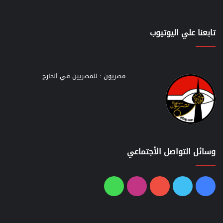
تابعنا علي اليوتيوب
مصريون : للمصريين في الخارج
وسائل التواصل الأجتماعي
فيسبوك
تويتر
يوتيوب
انستقرام
واتساب