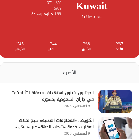
Kuwait
37º - 35º
59%
1.99 كيلومتر/ساعة
سماء صافية
45
44
38
37
℃
℃
℃
℃
الأحد
الأثنين
الثلاثاء
الأربعاء
الأخيرة
الحوثيون يتبنون استهداف مصفاة لـ”أرامكو”
في جازان السعودية بمسيّرة
9 أغسطس، 2026
الكويت.. «المعلومات المدنية» تتيح لملاك
العقارات خدمة «شطب الجهة» عبر «سهل»
9 أغسطس، 2026