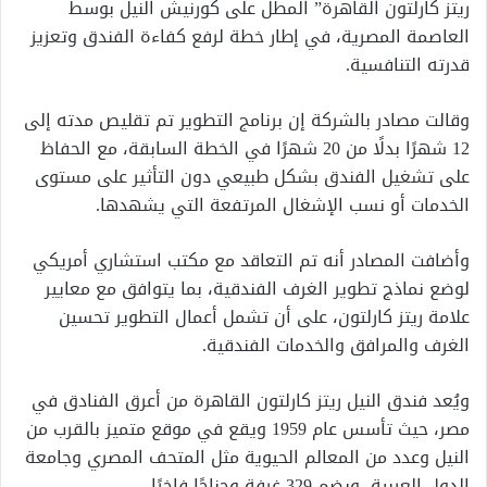
ريتز كارلتون القاهرة” المطل على كورنيش النيل بوسط
العاصمة المصرية، في إطار خطة لرفع كفاءة الفندق وتعزيز
قدرته التنافسية.
وقالت مصادر بالشركة إن برنامج التطوير تم تقليص مدته إلى
12 شهرًا بدلًا من 20 شهرًا في الخطة السابقة، مع الحفاظ
على تشغيل الفندق بشكل طبيعي دون التأثير على مستوى
الخدمات أو نسب الإشغال المرتفعة التي يشهدها.
وأضافت المصادر أنه تم التعاقد مع مكتب استشاري أمريكي
لوضع نماذج تطوير الغرف الفندقية، بما يتوافق مع معايير
علامة ريتز كارلتون، على أن تشمل أعمال التطوير تحسين
الغرف والمرافق والخدمات الفندقية.
ويُعد فندق النيل ريتز كارلتون القاهرة من أعرق الفنادق في
مصر، حيث تأسس عام 1959 ويقع في موقع متميز بالقرب من
النيل وعدد من المعالم الحيوية مثل المتحف المصري وجامعة
الدول العربية، ويضم 329 غرفة وجناحًا فاخرًا.