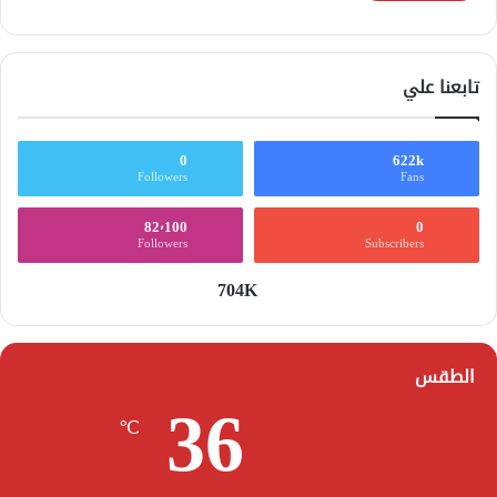
تابعنا علي
0
622k
Followers
Fans
82٬100
0
Followers
Subscribers
704K
الطقس
36
℃