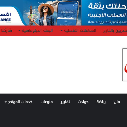
صريين بالخارج
المعاملات القنصليه
البعثه الدبلوماسيه
شاركنا
مال
رياضة
حوادث
تقارير
منوعات
خدمات الموقع