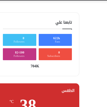
تابعنا علي
0
622k
Followers
Fans
82٬100
0
Followers
Subscribers
704K
الطقس
38
℃