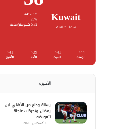
Kuwait
44º - 37º
23%
5.32 كيلومتر/ساعة
سماء صافية
41
39
41
44
℃
℃
℃
℃
الجمعة
السبت
الأحد
الأثنين
الأخيرة
رسالة وداع من الأهلي لبن
رمضان وتحركات عاجلة
لتعويضه
6 أغسطس، 2026