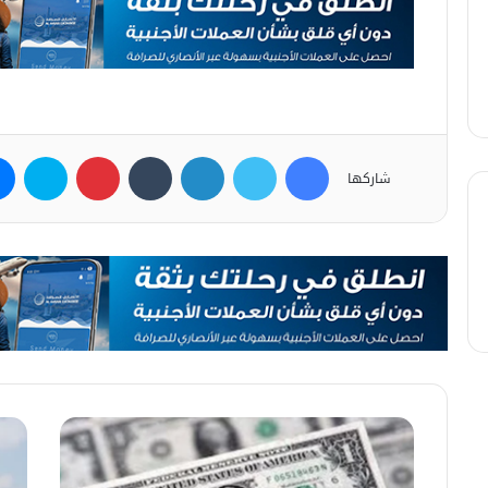
فيسبوك
تويتر
لينكدإن
بينتيريست
سكاي
شاركها