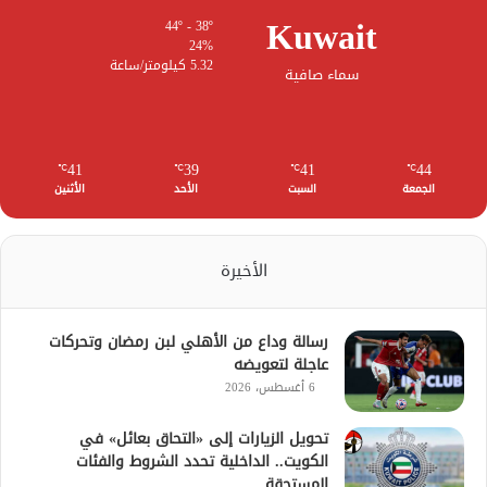
Kuwait
44º - 38º
24%
5.32 كيلومتر/ساعة
سماء صافية
41
39
41
44
℃
℃
℃
℃
الجمعة
السبت
الأحد
الأثنين
الأخيرة
رسالة وداع من الأهلي لبن رمضان وتحركات
عاجلة لتعويضه
6 أغسطس، 2026
تحويل الزيارات إلى «التحاق بعائل» في
الكويت.. الداخلية تحدد الشروط والفئات
المستحقة