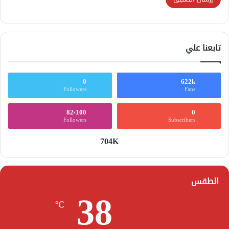
تابعنا علي
0
622k
Followers
Fans
82٬100
0
Followers
Subscribers
704K
الطقس
38
℃