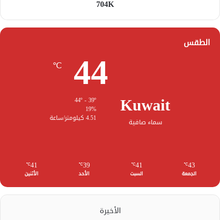
704K
الطقس
44
℃
Kuwait
44º - 39º
19%
4.51 كيلومتر/ساعة
سماء صافية
41
39
41
43
℃
℃
℃
℃
الجمعة
السبت
الأحد
الأثنين
الأخيرة