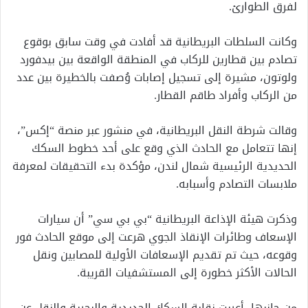
لفرق الطوارئ.
وكانت السلطات البريطانية قد أفادت في وقت سابق بوقوع
تصادم بين قطارين للركاب في المنطقة الواقعة بين بيدفورد
ولوتون، مشيرة إلى تسجيل إصابات وُصفت بالخطيرة بين عدد
من الركاب وأفراد طاقم القطار.
وقالت شرطة النقل البريطانية، في منشور عبر منصة “إكس”،
إنها تتعامل مع الحادث الذي وقع على أحد خطوط السكك
الحديدية الرئيسية شمال لندن، مؤكدة بدء التحقيقات لمعرفة
ملابسات التصادم وأسبابه.
وذكرت هيئة الإذاعة البريطانية “بي بي سي” أن سيارات
الإسعاف وطائرات الإنقاذ الجوي هرعت إلى موقع الحادث فور
وقوعه، حيث تم تقديم الإسعافات الأولية للمصابين ونقل
الحالات الأكثر خطورة إلى المستشفيات القريبة.
من جانبها، أعربت نقابة السكك الحديدية والبحرية والنقل عن