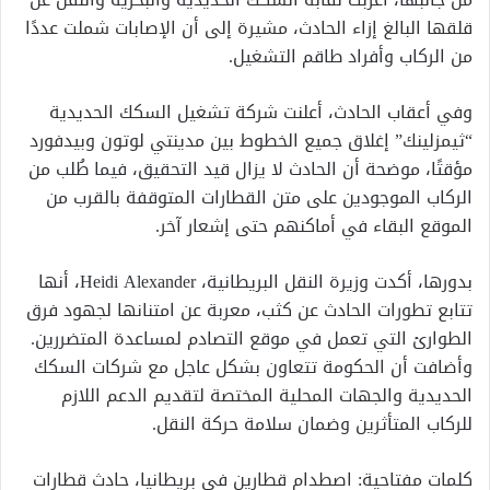
قلقها البالغ إزاء الحادث، مشيرة إلى أن الإصابات شملت عددًا
من الركاب وأفراد طاقم التشغيل.
وفي أعقاب الحادث، أعلنت شركة تشغيل السكك الحديدية
“ثيمزلينك” إغلاق جميع الخطوط بين مدينتي لوتون وبيدفورد
مؤقتًا، موضحة أن الحادث لا يزال قيد التحقيق، فيما طُلب من
الركاب الموجودين على متن القطارات المتوقفة بالقرب من
الموقع البقاء في أماكنهم حتى إشعار آخر.
بدورها، أكدت وزيرة النقل البريطانية، Heidi Alexander، أنها
تتابع تطورات الحادث عن كثب، معربة عن امتنانها لجهود فرق
الطوارئ التي تعمل في موقع التصادم لمساعدة المتضررين.
وأضافت أن الحكومة تتعاون بشكل عاجل مع شركات السكك
الحديدية والجهات المحلية المختصة لتقديم الدعم اللازم
للركاب المتأثرين وضمان سلامة حركة النقل.
كلمات مفتاحية: اصطدام قطارين في بريطانيا، حادث قطارات