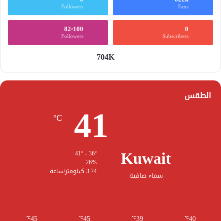
Followers
Fans
82٬100
0
Followers
Subscribers
704K
الطقس
41
℃
Kuwait
41º - 36º
26%
3.74 كيلومتر/ساعة
سماء صافية
45
45
39
40
℃
℃
℃
℃