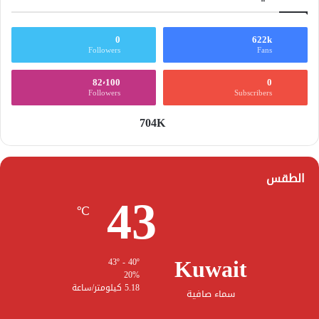
0
622k
Followers
Fans
82٬100
0
Followers
Subscribers
704K
الطقس
43
℃
Kuwait
43º - 40º
20%
5.18 كيلومتر/ساعة
سماء صافية