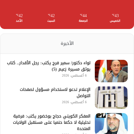
42
42
44
43
℃
℃
℃
℃
الخميس
الجمعة
السبت
الأحد
الأخيرة
لواء دكتور/ سمير فرج يكتب: رجل الأقدار.. كتاب
يوثق مسيرة زعيم (5)
6 أغسطس، 2026
الإعلام تدعو لاستخدام مسؤول لصفحات
التواصل
6 أغسطس، 2026
المفكر الكويتي حجاج بوخضور يكتب: فرضية
تحليلية لا حكما حتميا على مستقبل الولايات
المتحدة