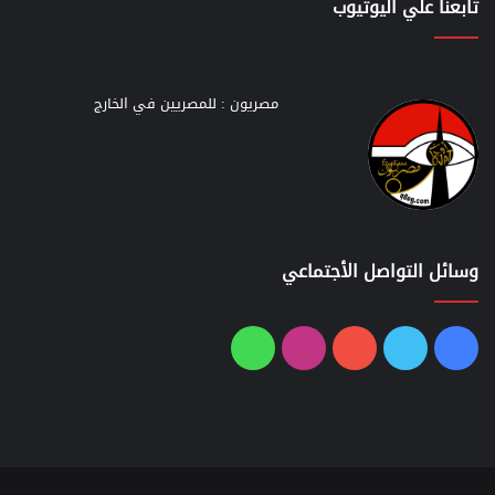
تابعنا علي اليوتيوب
مصريون : للمصريين في الخارج
وسائل التواصل الأجتماعي
فيسبوك
تويتر
يوتيوب
انستقرام
واتساب