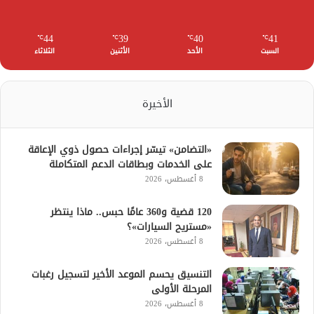
44
39
40
41
℃
℃
℃
℃
السبت
الأحد
الأثنين
الثلاثاء
الأخيرة
«التضامن» تيسّر إجراءات حصول ذوي الإعاقة
على الخدمات وبطاقات الدعم المتكاملة
8 أغسطس، 2026
120 قضية و360 عامًا حبس.. ماذا ينتظر
«مستريح السيارات»؟
8 أغسطس، 2026
التنسيق يحسم الموعد الأخير لتسجيل رغبات
المرحلة الأولى
8 أغسطس، 2026