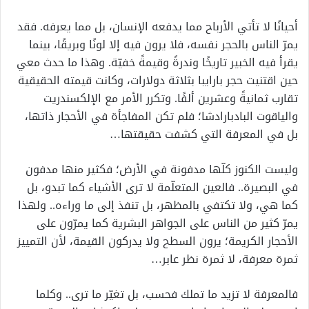
أحيانًا لا تأتي الأرباح مما يدفعه الإنسان، بل مما يعرفه. فقد
يمرّ الناس بالحجر نفسه، فلا يرون فيه إلا لونًا وبريقًا، بينما
يقرأ فيه الخبير تاريخًا وندرةً وقيمةً خفيّة. وهذا ما حدث معي
حين اقتنيت حجر بارايبا بثلاثة دولارات، وكانت قيمته الحقيقية
تقارب ثمانيةً وعشرين ألفًا. وتكرر الأمر مع الإلكسندريت
والياقوت البادبارادشا؛ فلم تكن المفاجأة في الأحجار ذاتها،
بل في المعرفة التي كشفت حقيقتها…
وليست الكنوز كلّها مدفونة في الأرض؛ فكثير منها مدفون
في البصيرة.. فالعين المتعلّمة لا ترى الأشياء كما تبدو، بل
كما هي، ولا تكتفي بالمظهر، بل تنفذ إلى ما وراءه.. ولهذا
يمرّ كثير من الناس على الجواهر البشرية كما يمرّون على
الأحجار الكريمة؛ يرون السطح ولا يدركون القيمة، لأن التمييز
ثمرة معرفة، لا ثمرة نظر عابر…
فالمعرفة لا تزيد ما تملك فحسب، بل تغيّر ما ترى.. وكلما