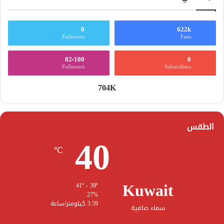
0
622k
Followers
Fans
82٬100
0
Followers
Subscribers
704K
الطقس
40
℃
Kuwait
41º - 39º
27%
3.59 كيلومتر/ساعة
سماء صافية