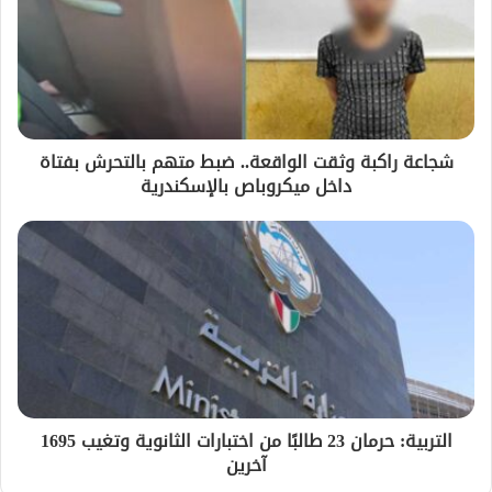
شجاعة راكبة وثقت الواقعة.. ضبط متهم بالتحرش بفتاة
داخل ميكروباص بالإسكندرية
التربية: حرمان 23 طالبًا من اختبارات الثانوية وتغيب 1695
آخرين