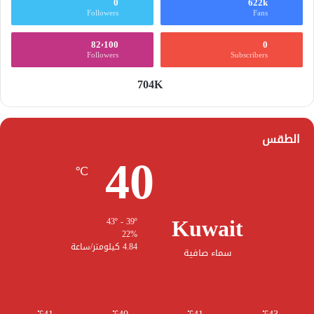
0
622k
Followers
Fans
82٬100
0
Followers
Subscribers
704K
الطقس
40
℃
Kuwait
43º - 39º
22%
4.84 كيلومتر/ساعة
سماء صافية
℃
℃
℃
℃