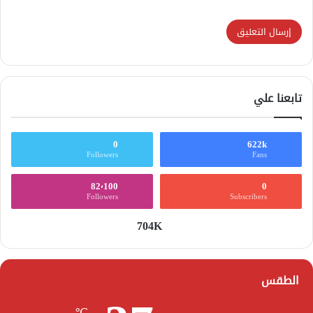
تابعنا علي
0
622k
Followers
Fans
82٬100
0
Followers
Subscribers
704K
الطقس
℃