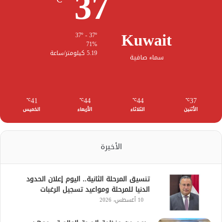
37
Kuwait
37º - 37º
71%
5.19 كيلومتر/ساعة
سماء صافية
41
44
44
37
℃
℃
℃
℃
الأثنين
الثلاثاء
الأربعاء
الخميس
الأخيرة
تنسيق المرحلة الثانية.. اليوم إعلان الحدود
الدنيا للمرحلة ومواعيد تسجيل الرغبات
10 أغسطس، 2026