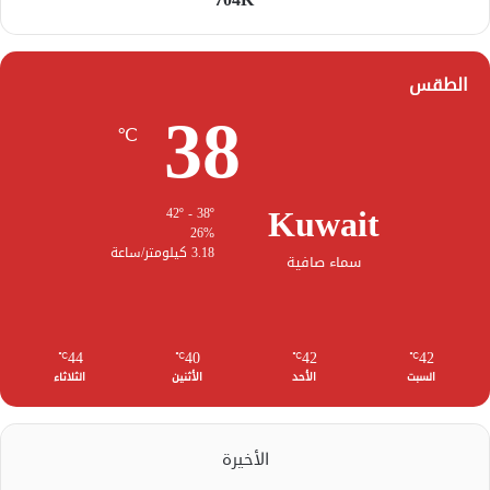
الطقس
38
℃
Kuwait
42º - 38º
26%
3.18 كيلومتر/ساعة
سماء صافية
44
40
42
42
℃
℃
℃
℃
السبت
الأحد
الأثنين
الثلاثاء
الأخيرة