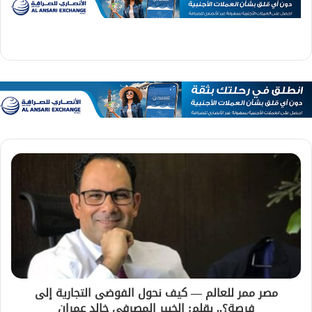
مصر ممر للعالم — كيف نحول الفوضى التجارية إلى
فرصة؟.. بقلم: الخبير المصرفي خالد عمران