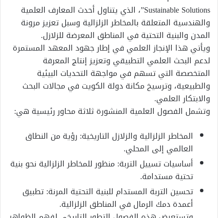
Sustainable Solutions”، الذي يتناول أحدث المعارف العلمية
والهندسية المتعلقة بالمخاطر الزلزالية وسبل تعزيز مرونة
المدن والبنية التحتية في المناطق المعرضة للزلازل.
ويأتي هذا الإنجاز العلمي في إطار جهود المعهد المستمرة
لدعم البحث العلمي التطبيقي وتعزيز إنتاج المعرفة
المتخصصة التي تسهم في مواجهة التحديات البيئية
والطبيعية، وترسيخ مكانة دولة الكويت في مجالات البحث
والابتكار العلمي.
وتشمل الفصول العلمية المنشورة ثلاثة محاور رئيسية هي:
المخاطر الزلزالية والزلازل التاريخية: رؤية من النطاق
العالمي إلى المحلي.
أساسيات تسييل التربة: منظور للمخاطر الزلزالية نحو بنية
تحتية مستدامة.
تحسين التربة المستدام للبنية التحتية المرنة: تطبيق
أعمدة دمك الرمال في المناطق الزلزالية.
وتستعرض هذه الفصول التطور التاريخي لفهم الظواهر