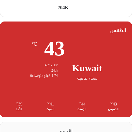
704K
الطقس
43
℃
Kuwait
43º - 38º
24%
1.74 كيلومتر/ساعة
سماء صافية
39
41
44
43
℃
℃
℃
℃
الخميس
الجمعة
السبت
الأحد
الأخيرة