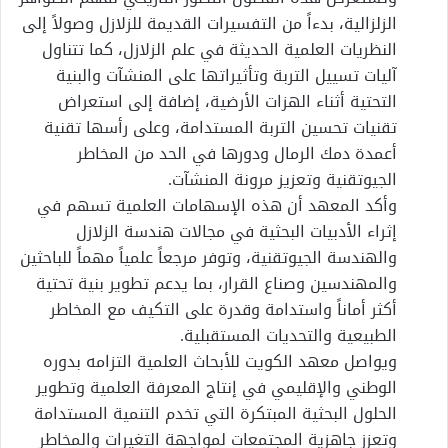
الزلزالية، بدءاً من التفسيرات القديمة للزلازل وصولاً إلى
النظريات العلمية الحديثة في علم الزلازل، كما تتناول
آليات تسييل التربة وتأثيراتها على المنشآت والبنية
التحتية أثناء الهزات الأرضية، إضافة إلى استعراض
تقنيات تحسين التربة المستدامة، وعلى رأسها تقنية
أعمدة دمك الرمال ودورها في الحد من المخاطر
الجيوتقنية وتعزيز مرونة المنشآت.
وأكد المعهد أن هذه الإسهامات العلمية تسهم في
إثراء الأدبيات البحثية في مجالات هندسة الزلازل
والهندسة الجيوتقنية، وتوفر مرجعاً علمياً مهماً للباحثين
والمهندسين وصناع القرار، بما يدعم تطوير بنية تحتية
أكثر أماناً واستدامة وقدرة على التكيف مع المخاطر
الطبيعية والتحديات المستقبلية.
ويواصل معهد الكويت للأبحاث العلمية التزامه بدوره
الوطني والإقليمي في إنتاج المعرفة العلمية وتطوير
الحلول البحثية المبتكرة التي تخدم التنمية المستدامة
وتعزز جاهزية المجتمعات لمواجهة التغيرات والمخاطر