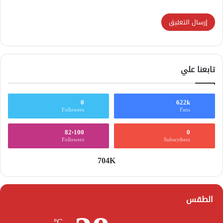
تابعنا علي
0
622k
Followers
Fans
82٬100
0
Followers
Subscribers
704K
الطقس
℃