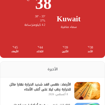
38
Kuwait
38º - 35º
37%
4.2 كيلومتر/ساعة
سماء صافية
45
44
39
38
℃
℃
℃
℃
الأحد
الأثنين
الثلاثاء
الأربعاء
الأخيرة
الأرصاد: طقس الغد شديد الحرارة نهارا مائل
للحرارة رطب ليلا على أغلب الأنحاء
8 أغسطس، 2026