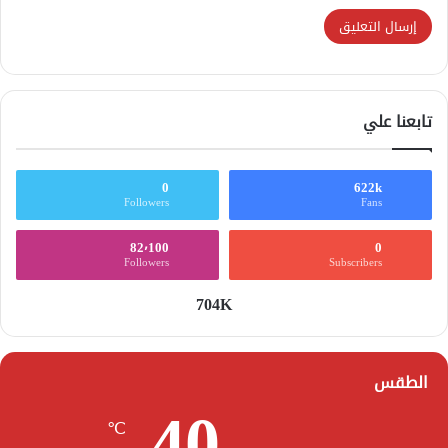
تابعنا علي
0
622k
Followers
Fans
82٬100
0
Followers
Subscribers
704K
الطقس
40
℃