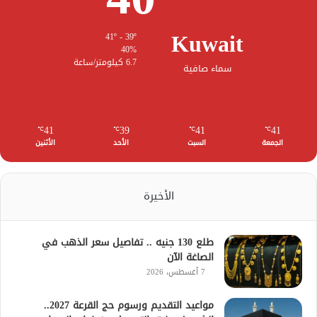
Kuwait
41º - 39º
40%
6.7 كيلومتر/ساعة
سماء صافية
41
39
41
41
℃
℃
℃
℃
الجمعة
السبت
الأحد
الأثنين
الأخيرة
طلع 130 جنيه .. تفاصيل سعر الذهب في
الصاغة الآن
7 أغسطس، 2026
مواعيد التقديم ورسوم حج القرعة 2027..