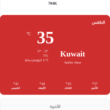
704K
الطقس
35
℃
Kuwait
37º - 35º
75%
4.73 كيلومتر/ساعة
سماء صافية
41
44
43
37
℃
℃
℃
℃
الأثنين
الثلاثاء
الأربعاء
الخميس
الأخيرة