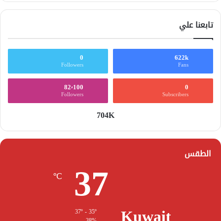
تابعنا علي
0
622k
Followers
Fans
82٬100
0
Followers
Subscribers
704K
الطقس
37
℃
Kuwait
37º - 35º
38%