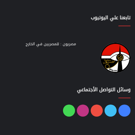
تابعنا علي اليوتيوب
مصريون : للمصريين في الخارج
وسائل التواصل الأجتماعي
فيسبوك
تويتر
يوتيوب
انستقرام
واتساب