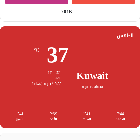
704K
الطقس
37
℃
Kuwait
44º - 37º
26%
5.55 كيلومتر/ساعة
سماء صافية
41
39
41
44
℃
℃
℃
℃
الجمعة
السبت
الأحد
الأثنين