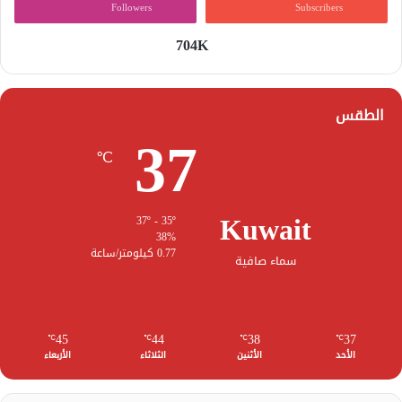
Followers
Subscribers
704K
الطقس
37
℃
Kuwait
37º - 35º
38%
0.77 كيلومتر/ساعة
سماء صافية
45
44
38
37
℃
℃
℃
℃
الأحد
الأثنين
الثلاثاء
الأربعاء