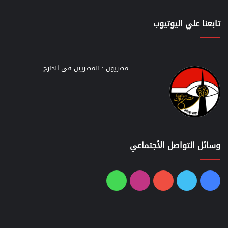
تابعنا علي اليوتيوب
مصريون : للمصريين في الخارج
وسائل التواصل الأجتماعي
فيسبوك
تويتر
يوتيوب
انستقرام
واتساب