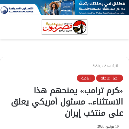
بحث
الق
عن
الرئيسية
/
رياضة
اخبار عاجله
رياضة
«كرم ترامب» يمنحهم هذا
الاستثناء.. مسئول أمريكي يعلق
على منتخب إيران
10 يونيو، 2026