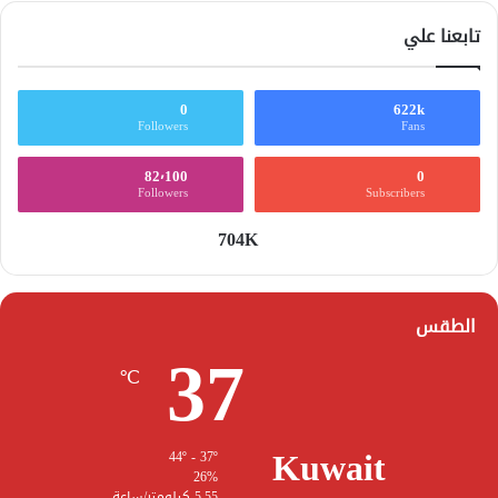
تابعنا علي
0
622k
Followers
Fans
82٬100
0
Followers
Subscribers
704K
الطقس
37
℃
Kuwait
44º - 37º
26%
5.55 كيلومتر/ساعة