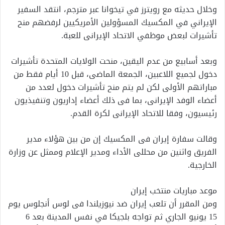
وخلال حديثه مع رويترز في تيخوانا عبر مترجم، انتقد السفير
الإيراني في المكسيك المسؤولين الأمريكيين لرفضهم منح
تأشيرات لبعض موظفي الاتحاد الإيرانى للعبة.
وبعد ⁠⁠أسابيع من عدم اليقين، منحت الولايات المتحدة ⁠⁠تأشيرات
دخول لجميع اللاعبين، الجمعة الماضى، قبل 10 أيام فقط من
مباراتهم الأولى لكن لم يتم منح تأشيرات دخول لعدد من
أعضاء الوفد الإيرانى، بما فى ذلك أعضاء إداريون وتنفيذيون
رئيسيون، وفقا ⁠⁠للاتحاد الإيرانى لكرة القدم.
وقالت سفارة إيران فى المكسيك إن من بين هؤلاء مدير
الفريق واثنين من محللى الأداء ⁠⁠ومدير الإعلام وممثل عن وزارة
الخارجية.
موعد مباريات منتخب إيران
ومن المقرر أن ⁠⁠تلعب إيران ضد نيوزيلندا فى لوس أنجلوس يوم
15 يونيو الجاري ثم تواجه بلجيكا في نفس المدينة بعد 6