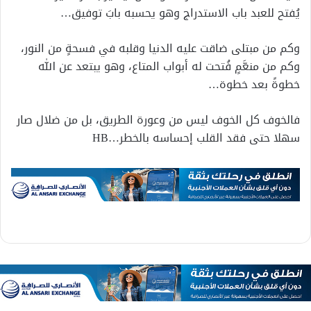
يُفتح للعبد باب الاستدراج وهو يحسبه بابَ توفيق…
وكم من مبتلى ضاقت عليه الدنيا وقلبه في فسحةٍ من النور،
وكم من منعَّمٍ فُتحت له أبواب المتاع، وهو يبتعد عن الله
خطوةً بعد خطوة…
فالخوف كل الخوف ليس من وعورة الطريق، بل من ضلال صار
سهلا حتى فقد القلب إحساسه بالخطر…HB