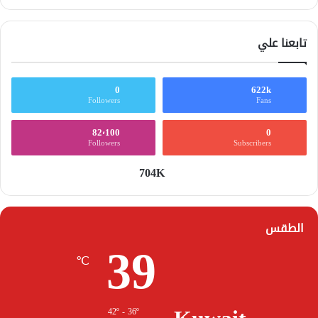
تابعنا علي
0
622k
Followers
Fans
82٬100
0
Followers
Subscribers
704K
الطقس
39
℃
42º - 36º