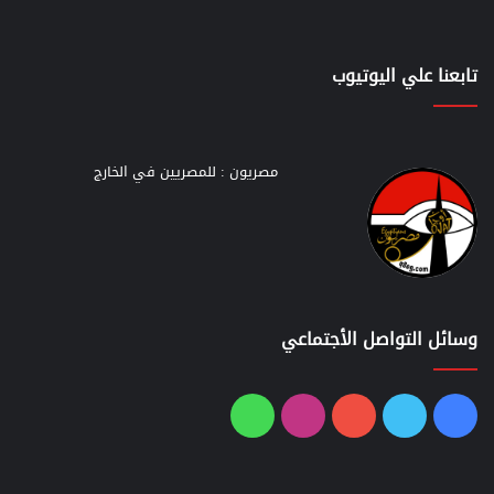
تابعنا علي اليوتيوب
مصريون : للمصريين في الخارج
وسائل التواصل الأجتماعي
فيسبوك
تويتر
يوتيوب
انستقرام
واتساب