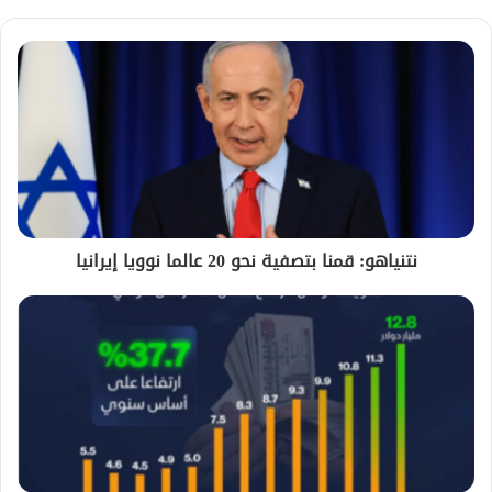
نتنياهو: قمنا بتصفية نحو 20 عالما نوويا إيرانيا