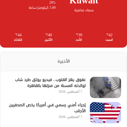
Kuwait
28%
5.89 كيلومتر/ساعة
سماء صافية
44
40
39
42
℃
℃
℃
℃
السبت
الأحد
الأثنين
الثلاثاء
الأخيرة
عقوق يهز القلوب.. فيديو يوثق طرد شاب
لوالدته المسنة من منزلها بالقاهرة
7 أغسطس، 2026
إجراء أمني رسمي في أمريكا يخص الصحفيين
الأجانب
7 أغسطس، 2026