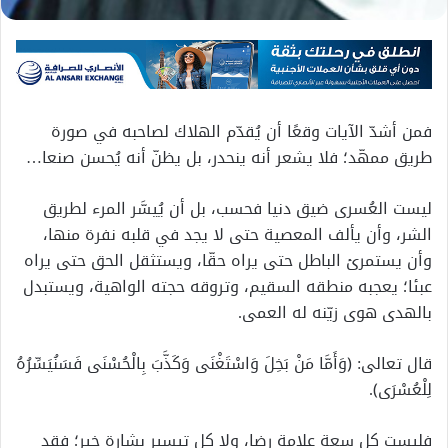
فمن أشدّ الآيات وقعًا أن يُقدّم الهلاك لصاحبه في صورة
طريق ممهّد؛ فلا يشعر أنه ينحدر، بل يظنّ أنه يُحسن صنعا…
ليست العُسرى ضيق دنيا فحسب، بل أن يُيسَّر المرء لطريق
الشر، وأن يألف المعصية حتى لا يجد في قلبه نفرة منها،
وأن يستمرئ الباطل حتى يراه حقّا، ويستثقل الحق حتى يراه
عبئا؛ يعجبه منطقه السقيم، وتروقه حجته الواهية، ويستبدل
بالهدى هوى زيّنه له العمى.
قال تعالى: ﴿وَأَمَّا مَنْ بَخِلَ وَاسْتَغْنَى وَكَذَّبَ بِالْحُسْنَى فَسَنُيَسِّرُهُ
لِلْعُسْرَى﴾.
فليست كل سعة علامة رضا، ولا كل تيسير بشارة خير؛ فقد