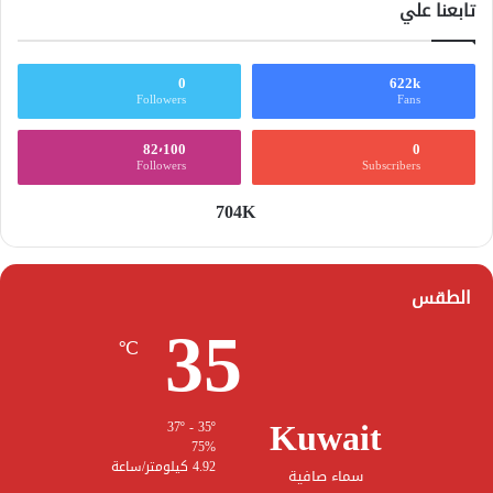
تابعنا علي
0
622k
Followers
Fans
82٬100
0
Followers
Subscribers
704K
الطقس
35
℃
Kuwait
37º - 35º
75%
4.92 كيلومتر/ساعة
سماء صافية